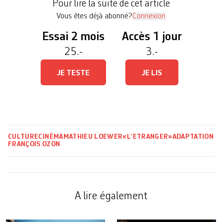
Pour lire la suite de cet article
à ­l’absence de voix off, du casting à […]
Vous êtes déjà abonné?
Connexion
Essai 2 mois
Accès 1 jour
25.-
3.-
JE TESTE
JE LIS
CULTURE
CINÉMA
MATHIEU LOEWER
«L’ETRANGER»
ADAPTATION
FRANÇOIS OZON
A lire également