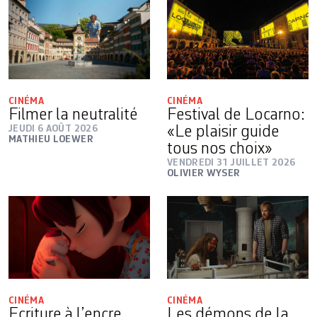
CINÉMA
CINÉMA
Filmer la neutralité
Festival de Locarno:
JEUDI 6 AOÛT 2026
«Le plaisir guide
MATHIEU LOEWER
tous nos choix»
VENDREDI 31 JUILLET 2026
OLIVIER WYSER
CINÉMA
CINÉMA
Ecriture à l’encre
Les démons de la