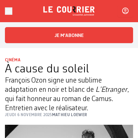
Skip to content
Le Courrier
L'essentiel, autrement
JE M'ABONNE
CINÉMA
À cause du soleil
François Ozon signe une sublime
adaptation en noir et blanc de
L’Etranger
,
qui fait honneur au roman de Camus.
Entretien avec le réalisateur.
JEUDI 6 NOVEMBRE 2025
MATHIEU LOEWER