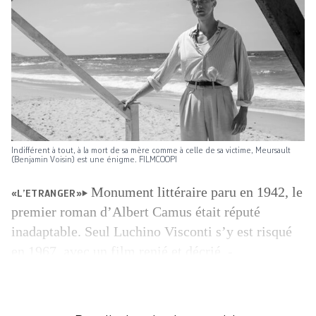
Indifférent à tout, à la mort de sa mère comme à celle de sa victime, Meursault
(Benjamin Voisin) est une énigme. FILMCOOPI
Monument littéraire paru en 1942, le
«L’ETRANGER»
premier roman d’Albert Camus était réputé
inadaptable. Seul Luchino Visconti s’y est risqué
en 1967, avec un film renié et décrié. ­
Manifestement, L’Etranger attendait François
Ozon! Le cinéaste français en livre une adaptation
idéale, envoûtante et vertigineuse. Du noir et blanc