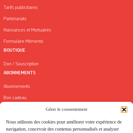
Tarifs publicitaires
Partenariats
Naissances et Mortuaires
Formulaire Mémento
BOUTIQUE
Don / Souscription
ABONNEMENTS
Abonnements
Bon cadeau
Conditions générales de vente
Gérer le consentement
Réductions de la Carte Côté Courrier
Nous utilisons des cookies pour améliorer votre expérience de
navigation, concevoir des contenus personnalisés et analyser
Application