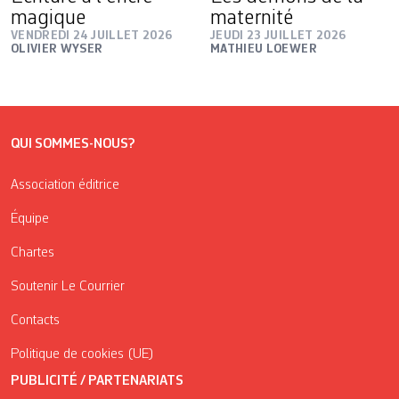
magique
maternité
VENDREDI 24 JUILLET 2026
JEUDI 23 JUILLET 2026
OLIVIER WYSER
MATHIEU LOEWER
QUI SOMMES-NOUS?
Association éditrice
Équipe
Chartes
Soutenir Le Courrier
Contacts
Politique de cookies (UE)
PUBLICITÉ / PARTENARIATS