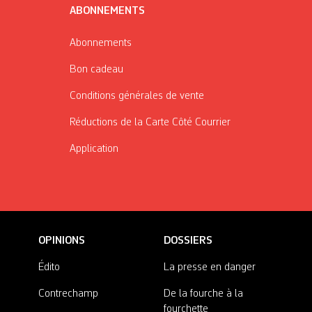
ABONNEMENTS
Abonnements
Bon cadeau
Conditions générales de vente
Réductions de la Carte Côté Courrier
Application
OPINIONS
DOSSIERS
Édito
La presse en danger
Contrechamp
De la fourche à la
fourchette