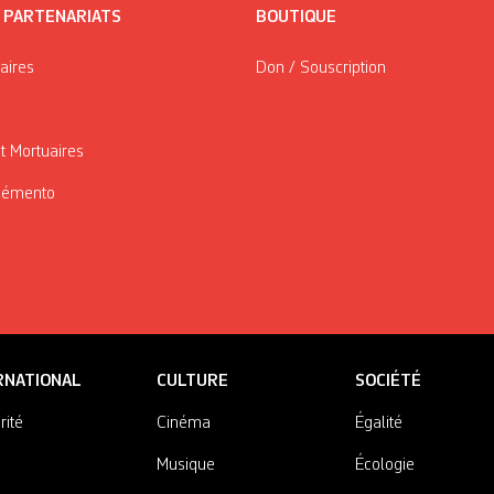
/ PARTENARIATS
BOUTIQUE
taires
Don / Souscription
t Mortuaires
Mémento
RNATIONAL
CULTURE
SOCIÉTÉ
rité
Cinéma
Égalité
Musique
Écologie