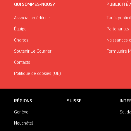
QUI SOMMES-NOUS?
PUBLICITÉ 
Association éditrice
Tarifs publici
Équipe
Partenariats
Chartes
Naissances e
Soutenir Le Courrier
Formulaire 
Contacts
Politique de cookies (UE)
RÉGIONS
SUISSE
INTE
Genève
Solida
Neuchâtel