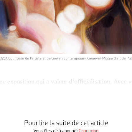
2025).
Courtoisie de l’artiste et de Gowen Contemporary, ­Genève/ Musée d’art de Pul
ne exposition qui a valeur d’officialisation. Avec 
e: une scène au féminin», le Musée d’art de Pully v
einture ­figurative dans une Suisse qui a tant aimé
cle, l’abstraction géométrique, le minimalisme, le
le mouvement […]
Pour lire la suite de cet article
Vous êtes déjà abonné?
Connexion