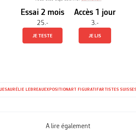
Essai 2 mois
Accès 1 jour
25.-
3.-
JE TESTE
JE LIS
UES
AURÉLIE LEBREAU
EXPOSITION
ART FIGURATIF
ARTISTES SUISSE
A lire également