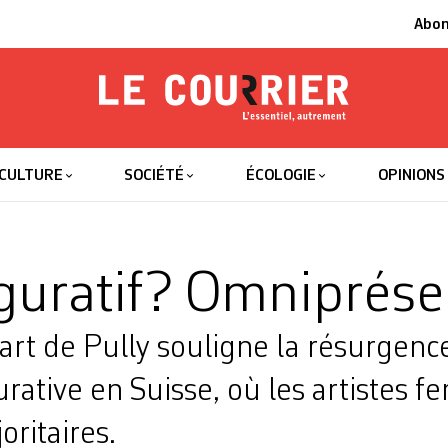
Abo
Le Courrier
L'essentiel
CULTURE
SOCIÉTÉ
ÉCOLOGIE
OPINIONS
figuratif? Omniprése
rt de Pully souligne la résurgence
urative en Suisse, où les artistes 
oritaires.