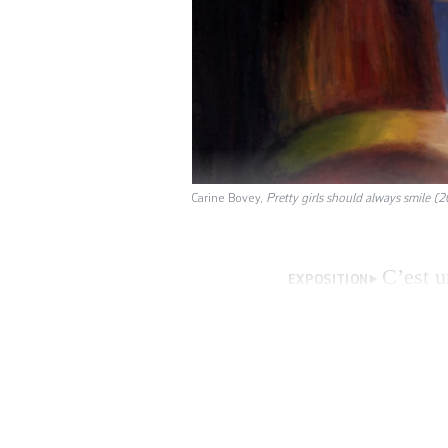
Carine Bovey,
Pretty girls should always smile (
C’est u
EXPOSITION
figuratif en Suiss
résurgence de la p
moitié du XXe siè
la Gute Form ou 