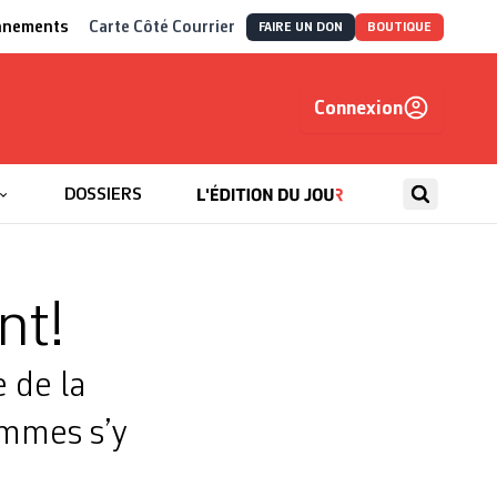
nnements
Carte Côté Courrier
FAIRE UN DON
BOUTIQUE
Connexion
, autrement
DOSSIERS
nt!
 de la
femmes s’y