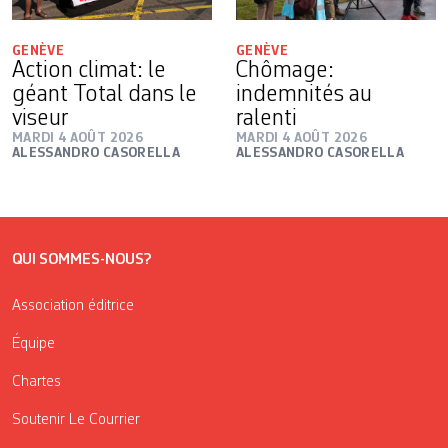
GENÈVE
GENÈVE
Action climat: le
Chômage:
géant Total dans le
indemnités au
viseur
ralenti
MARDI 4 AOÛT 2026
MARDI 4 AOÛT 2026
ALESSANDRO CASORELLA
ALESSANDRO CASORELLA
QUI SOMMES-NOUS?
Association éditrice
Équipe
Chartes
Soutenir Le Courrier