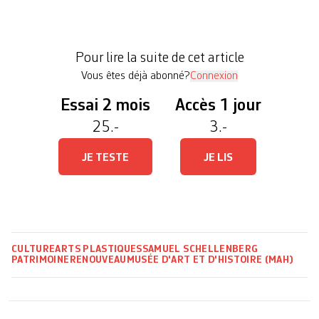
Genève, en 2019. Le «nouveau concept curatorial»
présenté jeudi par le MAH mène ainsi plus avant
les efforts de déhiérarchisation du musée
Pour lire la suite de cet article
encyclopédique, les envies […]
Vous êtes déjà abonné?
Connexion
Essai 2 mois
Accès 1 jour
25.-
3.-
JE TESTE
JE LIS
CULTURE
ARTS PLASTIQUES
SAMUEL SCHELLENBERG
PATRIMOINE
RENOUVEAU
MUSÉE D'ART ET D'HISTOIRE (MAH)