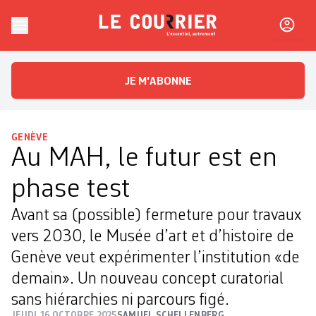
Skip to content
Le Courrier
L'essentiel, autrement
JE M'ABONNE
GENÈVE
Au MAH, le futur est en
phase test
Avant sa (possible) fermeture pour travaux
vers 2030, le Musée d’art et d’histoire de
Genève veut expérimenter l’institution «de
demain». Un nouveau concept curatorial
sans hiérarchies ni parcours figé.
JEUDI 16 OCTOBRE 2025
SAMUEL SCHELLENBERG