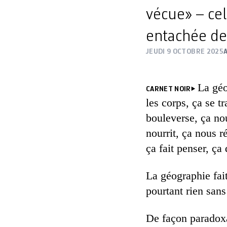
vécue» – cel
entachée de 
JEUDI 9 OCTOBRE 2025
La géo
CARNET NOIR
les corps, ça se t
bouleverse, ça no
nourrit, ça nous r
ça fait penser, ça
La géographie fai
pourtant rien sans 
De façon paradoxa