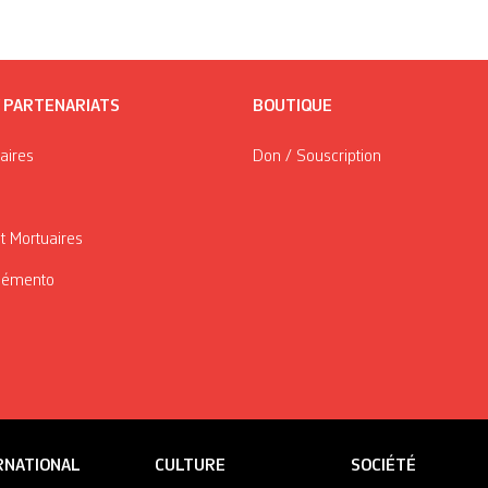
/ PARTENARIATS
BOUTIQUE
taires
Don / Souscription
t Mortuaires
Mémento
RNATIONAL
CULTURE
SOCIÉTÉ