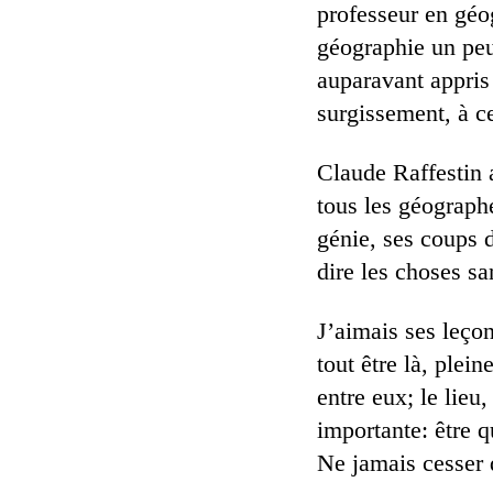
professeur en géog
géographie un peu
auparavant appris 
surgissement, à ce
Claude Raffestin 
tous les géographe
génie, ses coups d
dire les choses s
J’aimais ses leço
tout être là, plei
entre eux; le lieu
importante: être q
Ne jamais cesser 