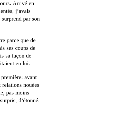
cours. Arrivé en
entés, j’avais
i surprend par son
tre parce que de
ais ses coups de
is sa façon de
taient en lui.
 première: avant
ux relations nouées
nde, pas moins
surpris, d’étonné.