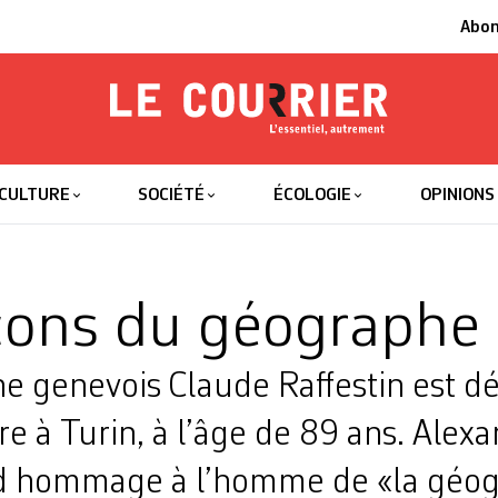
Abo
Le Courrier
L'essentiel
CULTURE
SOCIÉTÉ
ÉCOLOGIE
OPINIONS
çons du géographe
e genevois Claude Raffestin est d
 à Turin, à l’âge de 89 ans. Alex
nd hommage à l’homme de «la géo