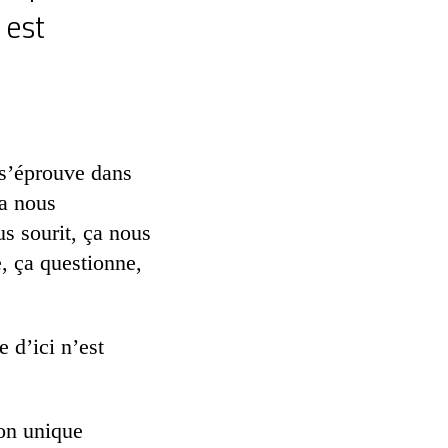
 est
 s’éprouve dans
ça nous
s sourit, ça nous
e, ça questionne,
 d’ici n’est
mon unique