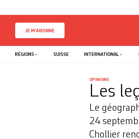
Skip to content
JE M'ABONNE
RÉGIONS
SUISSE
INTERNATIONAL
OPINIONS
Les le
Le géograph
24 septembre
Chollier re