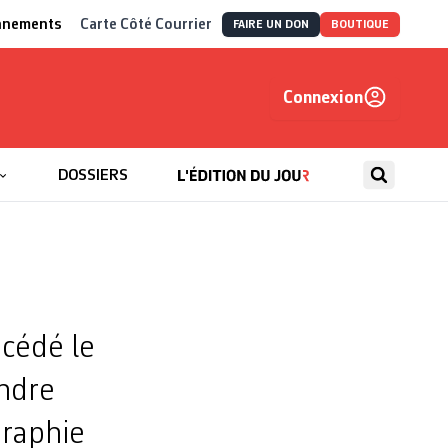
nnements
Carte Côté Courrier
FAIRE UN DON
BOUTIQUE
Connexion
, autrement
DOSSIERS
écédé le
andre
graphie