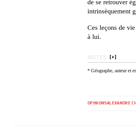
de se retrouver ég
intrinsèquement 
Ces leçons de vie
à lui.
NOTES
[
+
]
* Géographe, auteur et e
OPINIONS
ALEXANDRE C