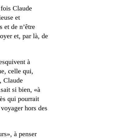
 fois Claude
ieuse et
s et de n’être
oyer et, par là, de
esquivent à
e, celle qui,
e, Claude
sait si bien, «à
ès qui pourrait
 voyager hors des
urs», à penser