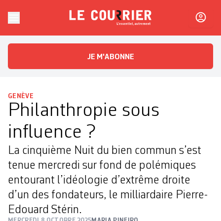
Skip to content
Le Courrier
L'essentiel, autrement
JE M'ABONNE
GENÈVE
Philanthropie sous
influence ?
La cinquième Nuit du bien commun s’est
tenue mercredi sur fond de polémiques
entourant l’idéologie d’extrême droite
d’un des fondateurs, le milliardaire Pierre-
Edouard Stérin.
MERCREDI 8 OCTOBRE 2025
MARIA PINEIRO