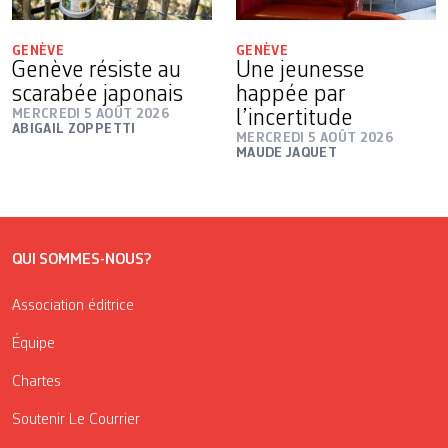
GENÈVE
GENÈVE
Genève résiste au
Une jeunesse
scarabée japonais
happée par
MERCREDI 5 AOÛT 2026
l’incertitude
ABIGAIL ZOPPETTI
MERCREDI 5 AOÛT 2026
MAUDE JAQUET
QUI SOMMES-NOUS?
Association éditrice
Équipe
Chartes
Soutenir Le Courrier