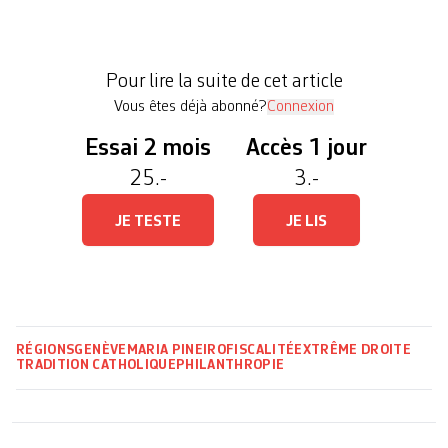
afin de récolter un maximum de financements.
C’est en résumé le déroulement des Nuits du bien
commun, un concept venu de France. Hier soir,
Pour lire la suite de cet article
Genève accueillait au Bâtiment […]
Vous êtes déjà abonné?
Connexion
Essai 2 mois
Accès 1 jour
25.-
3.-
JE TESTE
JE LIS
RÉGIONS
GENÈVE
MARIA PINEIRO
FISCALITÉ
EXTRÊME DROITE
TRADITION CATHOLIQUE
PHILANTHROPIE