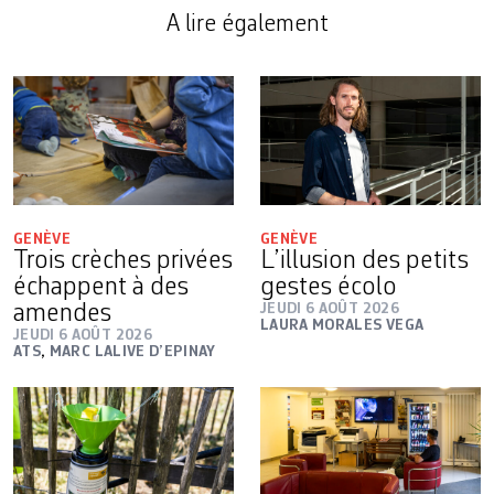
A lire également
GENÈVE
GENÈVE
Trois crèches privées
L’illusion des petits
échappent à des
gestes écolo
amendes
JEUDI 6 AOÛT 2026
LAURA MORALES VEGA
JEUDI 6 AOÛT 2026
ATS
,
MARC LALIVE D’EPINAY