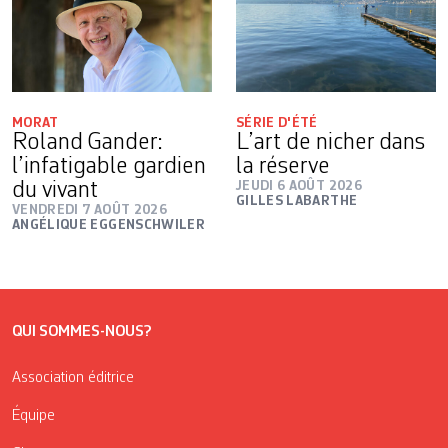
MORAT
SÉRIE D'ÉTÉ
Roland Gander:
L’art de nicher dans
l’infatigable gardien
la réserve
du vivant
JEUDI 6 AOÛT 2026
GILLES LABARTHE
VENDREDI 7 AOÛT 2026
ANGÉLIQUE EGGENSCHWILER
QUI SOMMES-NOUS?
Association éditrice
Équipe