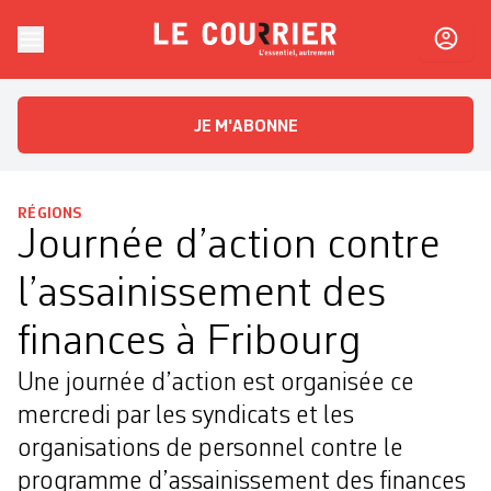
Skip to content
Le Courrier
L'essentiel, autrement
JE M'ABONNE
RÉGIONS
Journée d’action contre
l’assainissement des
finances à Fribourg
Une journée d’action est organisée ce
mercredi par les syndicats et les
organisations de personnel contre le
programme d’assainissement des finances