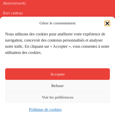
Abonnements
Bon cadeau
Gérer le consentement
Conditions générales de vente
Réductions de la Carte Côté Courrier
Nous utilisons des cookies pour améliorer votre expérience de
navigation, concevoir des contenus personnalisés et analyser
Application
notre trafic. En cliquant sur « Accepter », vous consentez à notre
utilisation des cookies.
Suivez-nous
Accepter
Refuser
Voir les préférences
Politique de cookies
Créé par
Onepixel
&
Wonderweb
&
EPIC