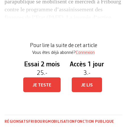
parapublique se mobilisent ce mercredi à Fribourg
contre le programme d’assainissement des
finances de l’Etat (PAFE). La journée d’action,
débrayage ou grève, est organisée par les syndicats
et les organisations de personnel. Le PAFE, et ses
près de 100 mesures, doit déployer ses effets entre
Pour lire la suite de cet article
2026 et 2028 […]
Vous êtes déjà abonné?
Connexion
Essai 2 mois
Accès 1 jour
25.-
3.-
JE TESTE
JE LIS
RÉGIONS
ATS
FRIBOURG
MOBILISATION
FONCTION PUBLIQUE