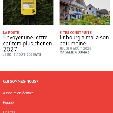
LA POSTE
SITES CONSTRUITS
Envoyer une lettre
Fribourg a mal à son
coûtera plus cher en
patrimoine
2027
JEUDI 6 AOÛT 2026
MAGALIE GOUMAZ
JEUDI 6 AOÛT 2026
ATS
QUI SOMMES-NOUS?
Association éditrice
Équipe
Chartes