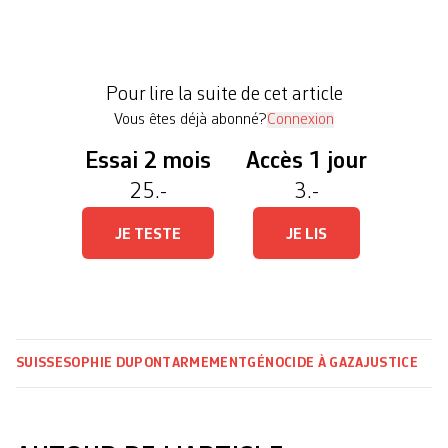
contrats passés par la Confédération pour l’achat
de drones israéliens. > Relire notre article: Les
drones israéliens en justice Cela devait être une
Pour lire la suite de cet article
première étape, visant à préparer […]
Vous êtes déjà abonné?
Connexion
Essai 2 mois
Accès 1 jour
25.-
3.-
JE TESTE
JE LIS
SUISSE
SOPHIE DUPONT
ARMEMENT
GÉNOCIDE À GAZA
JUSTICE