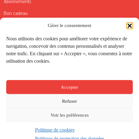
Abonnements
Bon cadeau
Gérer le consentement
Conditions générales de vente
Réductions de la Carte Côté Courrier
Nous utilisons des cookies pour améliorer votre expérience de
navigation, concevoir des contenus personnalisés et analyser
Application
notre trafic. En cliquant sur « Accepter », vous consentez à notre
utilisation des cookies.
Suivez-nous
Accepter
Refuser
Voir les préférences
Politique de cookies
Créé par
Onepixel
&
Wonderweb
&
EPIC
Politique de protection des données