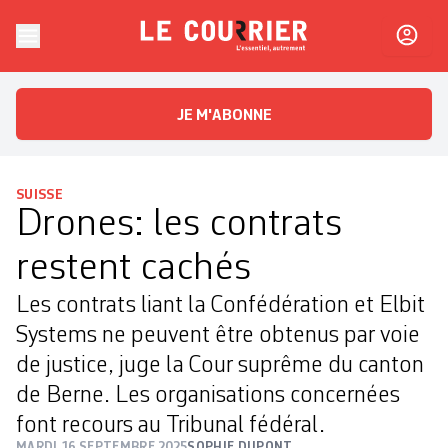
Skip to content
Le Courrier
L'essentiel, autrement
JE M'ABONNE
SUISSE
Drones: les contrats
restent cachés
Les contrats liant la Confédération et Elbit
Systems ne peuvent être obtenus par voie
de justice, juge la Cour suprême du canton
de Berne. Les organisations concernées
font recours au Tribunal fédéral.
MARDI 16 SEPTEMBRE 2025
SOPHIE DUPONT