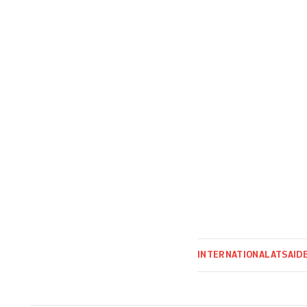
d’embarcations av
INTERNATIONAL
ATS
AID