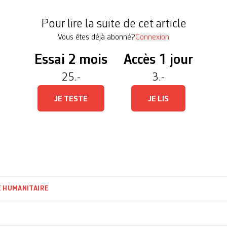
ec à leur bord des centaines de personnes ont qui
Pour lire la suite de cet article
Vous êtes déjà abonné?
Connexion
Essai 2 mois
Accès 1 jour
25.-
3.-
JE TESTE
JE LIS
E HUMANITAIRE