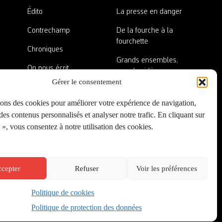
Édito
La presse en danger
Contrechamp
De la fourche à la
fourchette
Chroniques
Grands ensembles,
On nous écrit
grandes idées
Gérer le consentement
Nos invité·es
Lieux abandonnés
sons des cookies pour améliorer votre expérience de navigation,
A côté de la plaque
es contenus personnalisés et analyser notre trafic. En cliquant sur
», vous consentez à notre utilisation des cookies.
cepter
Refuser
Voir les préférences
Politique de cookies
Créé par
Onepixel
&
Wonderweb
&
EPIC
Politique de protection des données