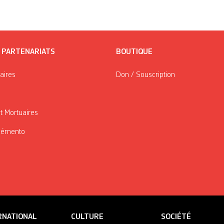
/ PARTENARIATS
BOUTIQUE
taires
Don / Souscription
t Mortuaires
Mémento
RNATIONAL
CULTURE
SOCIÉTÉ