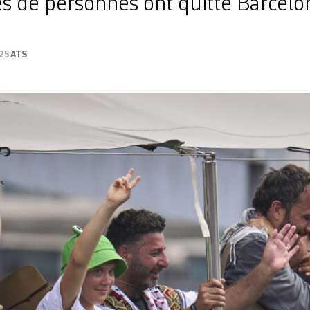
s de personnes ont quitté ­Barcelo
25
ATS