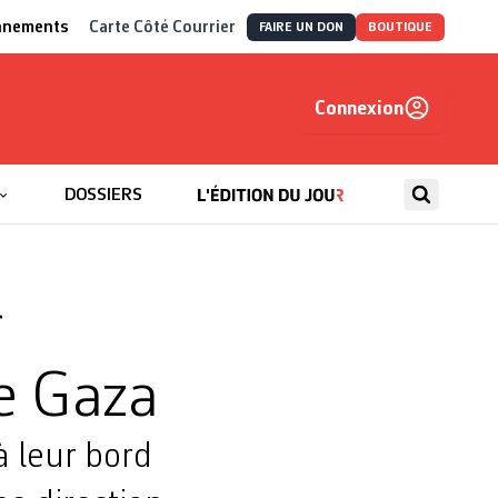
nnements
Carte Côté Courrier
FAIRE UN DON
BOUTIQUE
Connexion
, autrement
DOSSIERS
r
de Gaza
à leur bord