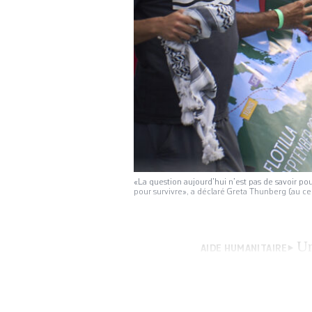
«La question aujourd’hui n’est pas de savoir pou
pour survivre», a déclaré Greta Thunberg (au c
Un
AIDE HUMANITAIRE
militante suédois
«rompre le blocus
nous mettons les 