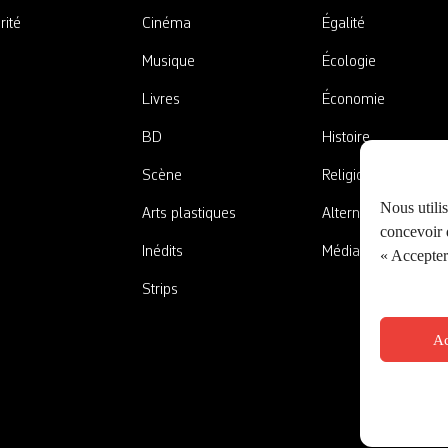
rité
Cinéma
Égalité
Musique
Écologie
Livres
Économie
BD
Histoire
Scène
Religions
Nous utili
Arts plastiques
Alternatives
concevoir d
Inédits
Médias
« Accepter 
Strips
Ac