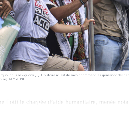
rquoi nous naviguons (...). L’histoire ici est de savoir comment les gens sont délib
entre). KEYSTONE
e flottille chargée d’aide humanitaire, menée not
e Greta Thunberg, a appareillé dimanche de Barcel
 illégal de Gaza». Son slogan: «Quand le monde re
voiles». Brandissant des drapeaux palestiniens, un