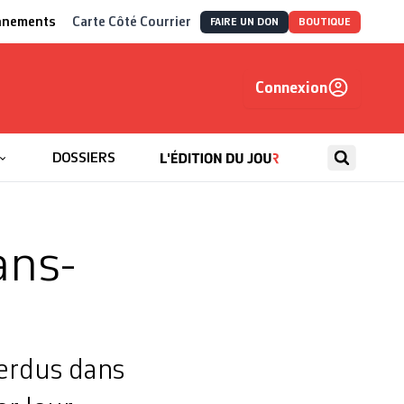
nnements
Carte Côté Courrier
FAIRE UN DON
BOUTIQUE
Connexion
, autrement
DOSSIERS
ans-
perdus dans