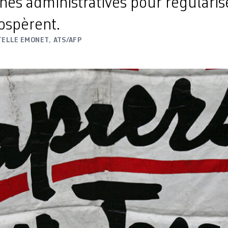
es administratives pour régularis
rospèrent.
TELLE EMONET
,
ATS/AFP