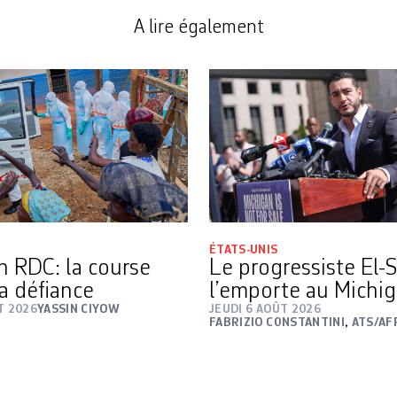
A lire également
ÉTATS-UNIS
n RDC: la course
Le progressiste El-
la défiance
l’emporte au Michi
T 2026
YASSIN CIYOW
JEUDI 6 AOÛT 2026
FABRIZIO CONSTANTINI
,
ATS/AF