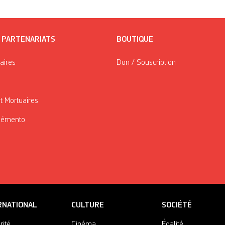
/ PARTENARIATS
BOUTIQUE
taires
Don / Souscription
t Mortuaires
Mémento
RNATIONAL
CULTURE
SOCIÉTÉ
rité
Cinéma
Égalité