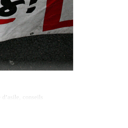
d’asile, conseils
France, les
atives pour
ées. En plein cœur