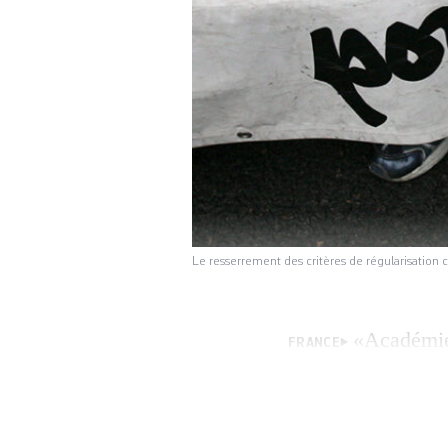
Le resserrement des critères de régularisation
«Académie»
FRANCE
de pseudo-juristes
arnaques visant l
régulariser leur s