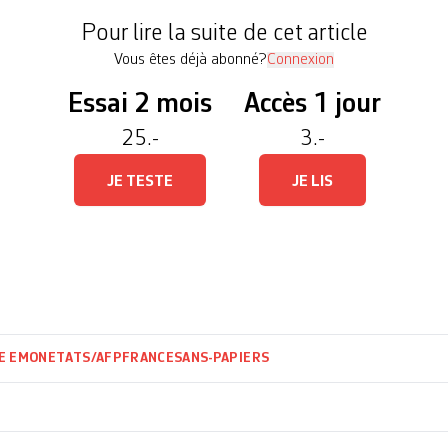
ue file de personnes originaires d’Algérie, […]
Pour lire la suite de cet article
Vous êtes déjà abonné?
Connexion
Essai 2 mois
Accès 1 jour
25.-
3.-
JE TESTE
JE LIS
E EMONET
ATS/AFP
FRANCE
SANS-PAPIERS