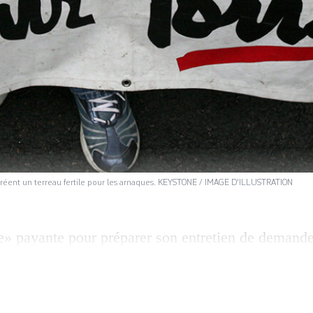
 créent un terreau fertile pour les arnaques. KEYSTONE / IMAGE D'ILLUSTRATION
 payante pour préparer son entretien de demande 
 pour obtenir ou renouveler un titre de séjour: en 
es étrangers, perdus dans leur démarches administr
ituation, prospèrent. Et elles font sans être inquiét