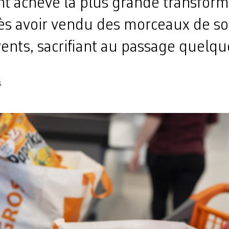
t achevé la plus grande transform
près avoir vendu des morceaux de s
vents, sacrifiant au passage quelq
S