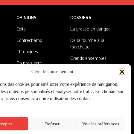
OPINIONS
DOSSIERS
Édito
La presse en danger
Contrechamp
De la fourche à la
fourchette
Chroniques
Grands ensembles,
On nous écrit
grandes idées
Gérer le consentement
Nos invité·es
Lieux abandonnés
sons des cookies pour améliorer votre expérience de navigation,
A côté de la plaque
es contenus personnalisés et analyser notre trafic. En cliquant sur
», vous consentez à notre utilisation des cookies.
cepter
Refuser
Voir les préférences