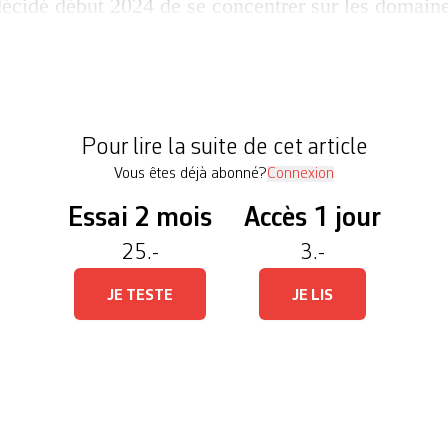
écidé début 2024 de se concentrer sur les domaine
l (alimentaire et non-alimentaire), les services fi
de la santé (Medbase), et de se séparer de plusieur
essaire pour que l’entreprise puisse conserver sa 
e commerce de détail en Suisse […]
Pour lire la suite de cet article
Vous êtes déjà abonné?
Connexion
Essai 2 mois
Accès 1 jour
25.-
3.-
JE TESTE
JE LIS