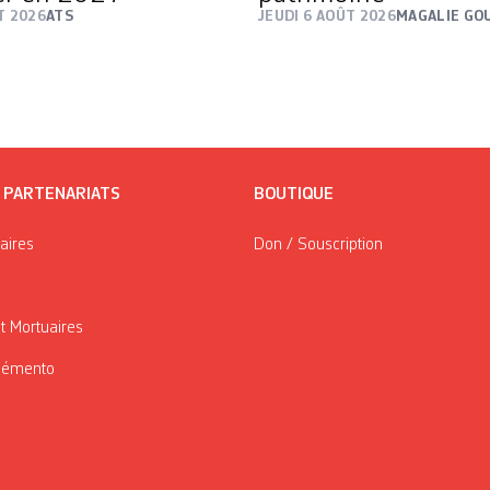
T 2026
ATS
JEUDI 6 AOÛT 2026
MAGALIE GO
/ PARTENARIATS
BOUTIQUE
taires
Don / Souscription
t Mortuaires
Mémento