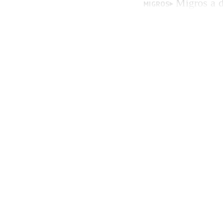
Migros a d
MIGROS
commerce de détai
Migros) ainsi que 
transformation néc
dominante dans l