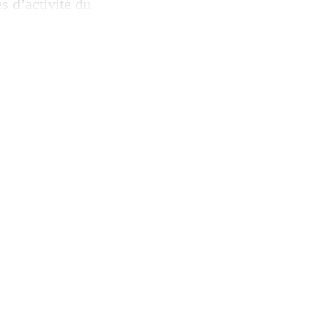
s d’activité du
nanciers (Banque
s filiales. Une
position