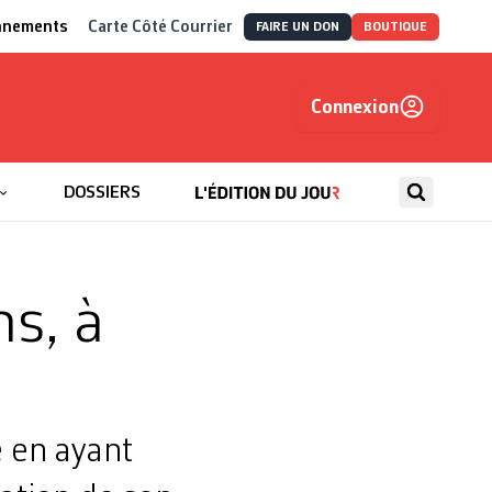
nnements
Carte Côté Courrier
FAIRE UN DON
BOUTIQUE
Connexion
, autrement
DOSSIERS
s, à
 en ayant