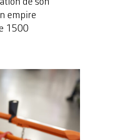
ation de son
on empire
ue 1500