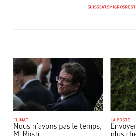
SUISSE
ATS
MIGROS
REST
CLIMAT
LA POSTE
Nous n’avons pas le temps,
Envoyer
M. Rösti
plus ch