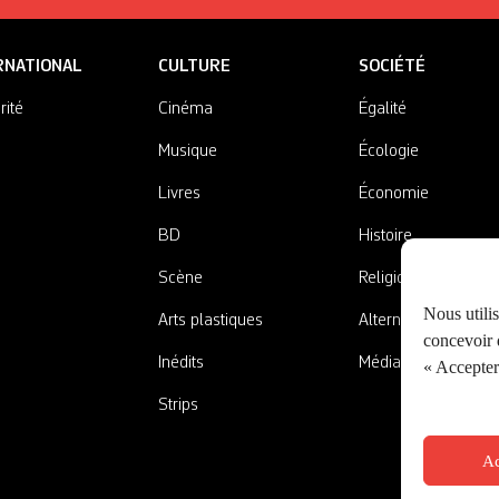
RNATIONAL
CULTURE
SOCIÉTÉ
rité
Cinéma
Égalité
Musique
Écologie
Livres
Économie
BD
Histoire
Scène
Religions
Nous utili
Arts plastiques
Alternatives
concevoir d
Inédits
Médias
« Accepter 
Strips
Ac