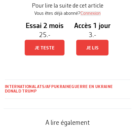
défensives», a déclaré lundi le locataire de la
Pour lire la suite de cet article
Maison Blanche, qui […]
Vous êtes déjà abonné?
Connexion
Essai 2 mois
Accès 1 jour
25.-
3.-
JE TESTE
JE LIS
INTERNATIONAL
ATS/AFP
UKRAINE
GUERRE EN UKRAINE
DONALD TRUMP
A lire également