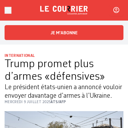
Skip to content
Le Courrier
L'essentiel, autrement
JE M'ABONNE
INTERNATIONAL
Trump promet plus
d’armes «défensives»
Le président états-unien a annoncé vouloir
envoyer davantage d’armes à l’Ukraine.
MERCREDI 9 JUILLET 2025
ATS/AFP