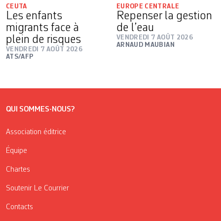
CEUTA
EUROPE CENTRALE
Les enfants
Repenser la gestion
migrants face à
de l’eau
plein de risques
VENDREDI 7 AOÛT 2026
ARNAUD MAUBIAN
VENDREDI 7 AOÛT 2026
ATS/AFP
QUI SOMMES-NOUS?
Association éditrice
Équipe
Chartes
Soutenir Le Courrier
Contacts