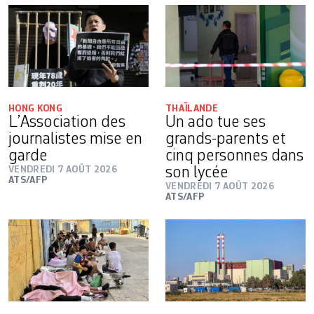
HONG KONG
THAÏLANDE
L’Association des
Un ado tue ses
journalistes mise en
grands-parents et
garde
cinq personnes dans
VENDREDI 7 AOÛT 2026
son lycée
ATS/AFP
VENDREDI 7 AOÛT 2026
ATS/AFP