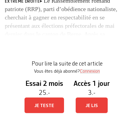
Le Rassemblement romand
EXTRÊME DROITE
patriote (RRP), parti d’obédience nationaliste,
cherchait à gagner en respectabilité en se
présentant aux élections préfectorales de mai
dernier dans le canton de Berne. Après sa
déconvenue dans les urnes, cette jeune formation
d’extrême droite est désormais dans le collimateur
du Ministère public vaudois, révèle Le Temps. En
Pour lire la suite de cet article
cause: des propos racistes, […]
Vous êtes déjà abonné?
Connexion
Essai 2 mois
Accès 1 jour
25.-
3.-
JE TESTE
JE LIS