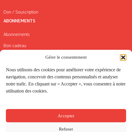
Don / Souscription
ABONNEMENTS
Abonnements
Bon cadeau
Gérer le consentement
Conditions générales de vente
Réductions de la Carte Côté Courrier
Nous utilisons des cookies pour améliorer votre expérience de
navigation, concevoir des contenus personnalisés et analyser
Application
notre trafic. En cliquant sur « Accepter », vous consentez à notre
utilisation des cookies.
Suivez-nous
Accepter
Refuser