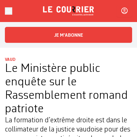
Skip to content
Le Courrier
L'essentiel, autrement
JE M'ABONNE
VAUD
Le Ministère public
enquête sur le
Rassemblement romand
patriote
La formation d’extrême droite est dans le
collimateur de la justice vaudoise pour des