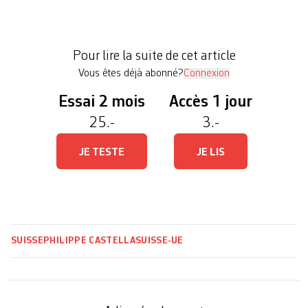
Fribourgeois Philippe Nell place ces nouveaux
accords en regard des deux grands échecs qui ont
marqué les relations entre la Suisse et l’Union
Pour lire la suite de cet article
européenne (UE), […]
Vous êtes déjà abonné?
Connexion
Essai 2 mois
Accès 1 jour
25.-
3.-
JE TESTE
JE LIS
SUISSE
PHILIPPE CASTELLA
SUISSE-UE