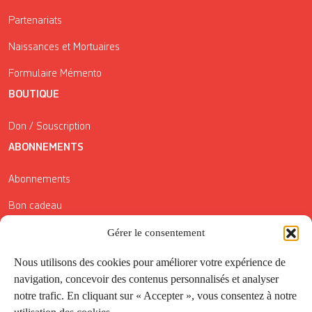
Partenariats
Naissances et Mortuaires
Formulaire Mémento
BOUTIQUE
Don / Souscription
ABONNEMENTS
Abonnements
Bon cadeau
Conditions générales de vente
Gérer le consentement
Réductions de la Carte Côté Courrier
Nous utilisons des cookies pour améliorer votre expérience de
navigation, concevoir des contenus personnalisés et analyser
Application
notre trafic. En cliquant sur « Accepter », vous consentez à notre