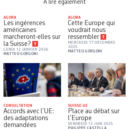
A lire également
AGORA
AGORA
Les ingérences
Cette Europe qui
américaines
voudrait nous
marcheront-elles sur
ressembler
la Suisse?
MERCREDI 17 DÉCEMBRE
2025
LUNDI 12 JANVIER 2026
MATTEO GORGONI
MATTEO GORGONI
CONSULTATION
SUISSE-UE
Accords avec l’UE:
Place au débat sur
des adaptations
l’Europe
demandées
VENDREDI 13 JUIN 2025
PHILIPPE CASTELLA