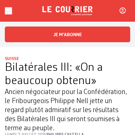
Skip to content
Le Courrier
L'essentiel, autrement
JE M'ABONNE
SUISSE
Bilatérales III: «On a
beaucoup obtenu»
Ancien négociateur pour la Confédération,
le Fribourgeois Philippe Nell jette un
regard plutôt admiratif sur les résultats
des Bilatérales III qui seront soumises à
terme au peuple.
LUNDI 7 JUILLET 2025
PHILIPPE CASTELLA