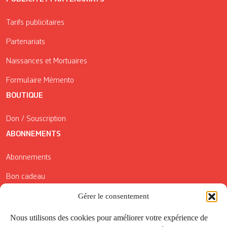
Tarifs publicitaires
Partenariats
Naissances et Mortuaires
Formulaire Mémento
BOUTIQUE
Don / Souscription
ABONNEMENTS
Abonnements
Bon cadeau
Conditions générales de vente
Gérer le consentement
Réductions de la Carte Côté Courrier
Nous utilisons des cookies pour améliorer votre expérience de