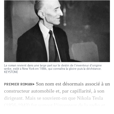
Le roman revient dans une large part sur le destin de l’inventeur d’origine
serbe, exilé à New York en 1884, qui connaîtra la gloire puis la déchéance.
KEYSTONE
Son nom est désormais associé à un
PREMIER ROMAN
constructeur automobile et, par capillarité, à son
dirigeant. Mais se souvient-on que Nikola Tesla
(1856-1943) fut surtout l’inventeur de la radio et
du wifi, qu’il remporta la «guerre des courants»