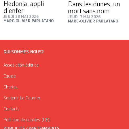
Hedonia, appli
Dans les dunes, un
d’enfer
mort sans nom
JEUDI 28 MAI 2026
JEUDI 7 MAI 2026
MARC-OLIVIER PARLATANO
MARC-OLIVIER PARLATANO
QUI SOMMES-NOUS?
Association éditrice
Équipe
Chartes
Soutenir Le Courrier
Contacts
Politique de cookies (UE)
PUBLICITÉ / PARTENARIATS