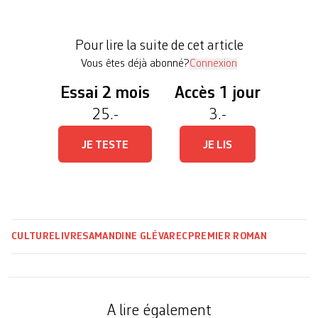
contre Thomas Edison et avait pour ambition de
mettre au point une énergie illimitée, propre et
Pour lire la suite de cet article
quasi gratuite? […]
Vous êtes déjà abonné?
Connexion
Essai 2 mois
Accès 1 jour
25.-
3.-
JE TESTE
JE LIS
CULTURE
LIVRES
AMANDINE GLÉVAREC
PREMIER ROMAN
A lire également