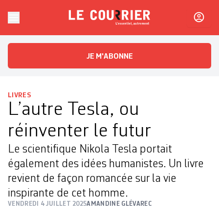
Skip to content
Le Courrier
L'essentiel, autrement
JE M'ABONNE
LIVRES
L’autre Tesla, ou
réinventer le futur
Le scientifique Nikola Tesla portait
également des idées humanistes. Un livre
revient de façon romancée sur la vie
inspirante de cet homme.
VENDREDI 4 JUILLET 2025
AMANDINE GLÉVAREC