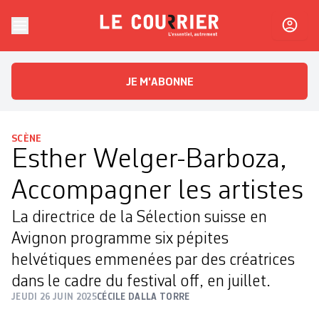
Skip to content
Le Courrier
L'essentiel, autrement
JE M'ABONNE
SCÈNE
Esther Welger-Barboza,
Accompagner les artistes
La directrice de la Sélection suisse en
Avignon programme six pépites
helvétiques emmenées par des créatrices
dans le cadre du festival off, en juillet.
JEUDI 26 JUIN 2025
CÉCILE DALLA TORRE