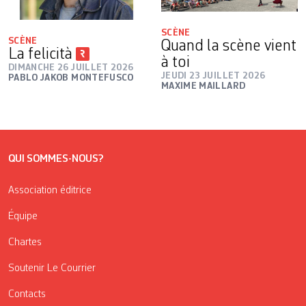
SCÈNE
SCÈNE
Quand la scène vient
La felicità
à toi
DIMANCHE 26 JUILLET 2026
JEUDI 23 JUILLET 2026
PABLO JAKOB MONTEFUSCO
MAXIME MAILLARD
QUI SOMMES-NOUS?
Association éditrice
Équipe
Chartes
Soutenir Le Courrier
Contacts