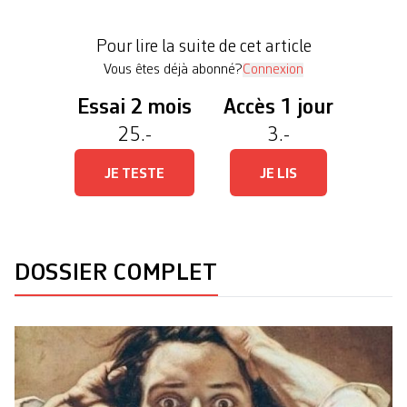
également du matériel prêté par l’Arsenic et la
Maison Saint-Gervais», nous raconte la directrice
Pour lire la suite de cet article
de la Sélection […]
Vous êtes déjà abonné?
Connexion
Essai 2 mois
Accès 1 jour
25.-
3.-
JE TESTE
JE LIS
DOSSIER COMPLET