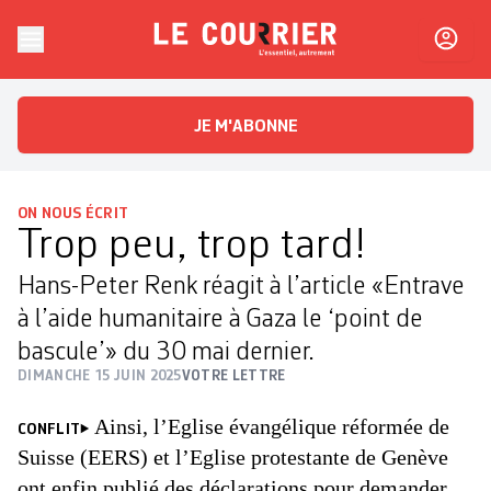
Skip to content
Le Courrier
L'essentiel, autrement
JE M'ABONNE
ON NOUS ÉCRIT
Trop peu, trop tard!
Hans-Peter Renk réagit à l’article «Entrave
à l’aide humanitaire à Gaza le ‘point de
bascule’» du 30 mai dernier.
DIMANCHE 15 JUIN 2025
VOTRE LETTRE
Ainsi, l’Eglise évangélique réformée de
CONFLIT
Suisse (EERS) et l’Eglise protestante de Genève
ont enfin publié des déclarations pour demander