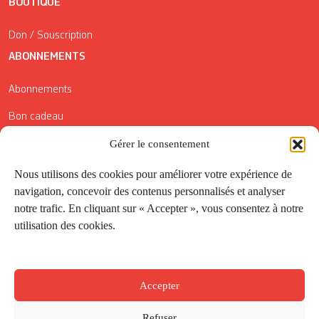
BOUTIQUE
Don / Souscription
ABONNEMENTS
Abonnements
Bon cadeau
Conditions générales de vente
Gérer le consentement
Réductions de la Carte Côté Courrier
Nous utilisons des cookies pour améliorer votre expérience de
navigation, concevoir des contenus personnalisés et analyser
Application
notre trafic. En cliquant sur « Accepter », vous consentez à notre
utilisation des cookies.
Suivez-nous
Accepter
Refuser