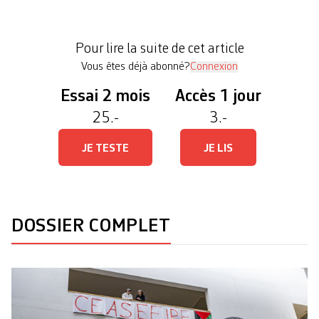
écoles se sont saisies de manières diverses de
l’impératif de faire vivre un débat public et
Pour lire la suite de cet article
académique […]
Vous êtes déjà abonné?
Connexion
Essai 2 mois
Accès 1 jour
25.-
3.-
JE TESTE
JE LIS
DOSSIER COMPLET