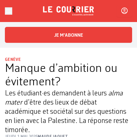
Skip to content
Le Courrier
L'essentiel, autrement
JE M'ABONNE
GENÈVE
Manque d’ambition ou
évitement?
Les étudiant·es demandent à leurs
alma
mater
d’être des lieux de débat
académique et sociétal sur des questions
en lien avec la Palestine. La réponse reste
timorée.
JEUDI 1 MAI 2025
MAUDE JAQUET