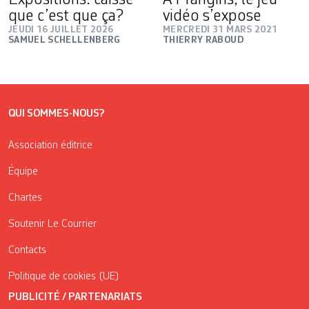
que c’est que ça?
vidéo s’expose
JEUDI 16 JUILLET 2026
MERCREDI 31 MARS 2021
SAMUEL SCHELLENBERG
THIERRY RABOUD
QUI SOMMES-NOUS?
Association éditrice
Équipe
Chartes
Soutenir Le Courrier
Contacts
Politique de cookies (UE)
PUBLICITÉ / PARTENARIATS