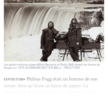
Les globe-­trotteurs suisses Alfred Bertrand et Emilio Balli devant les chutes du
Niagara en 1878. ALESSANDRO BOTTERI BALLI – PROLITTERIS
Phileas Fogg était un homme de son
EXPOSITION
temps, bien qu’étant un héros de papier. Le
personnage de Jules Verne, qui a fait le pari d’un
tour du monde en 80 jours, est né en 1872. Cette
même année, l’agence de voyages Thomas Cook