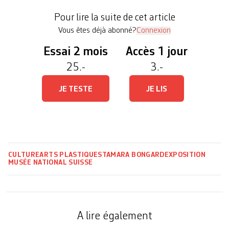
proposait pour la première fois à ses clients de
Pour lire la suite de cet article
voyager autour du […]
Vous êtes déjà abonné?
Connexion
Essai 2 mois
Accès 1 jour
25.-
3.-
JE TESTE
JE LIS
CULTURE
ARTS PLASTIQUES
TAMARA BONGARD
EXPOSITION
MUSÉE NATIONAL SUISSE
A lire également