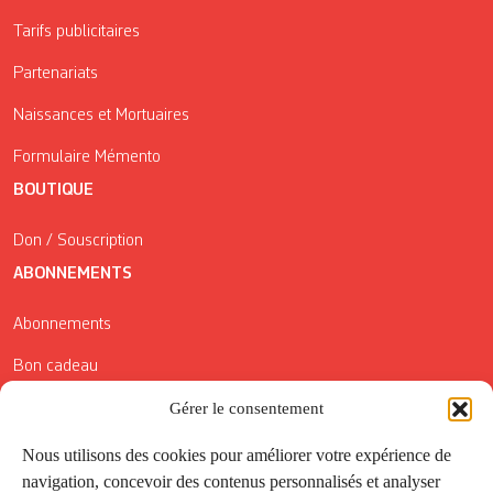
Tarifs publicitaires
Partenariats
Naissances et Mortuaires
Formulaire Mémento
BOUTIQUE
Don / Souscription
ABONNEMENTS
Abonnements
Bon cadeau
Conditions générales de vente
Gérer le consentement
Réductions de la Carte Côté Courrier
Nous utilisons des cookies pour améliorer votre expérience de
navigation, concevoir des contenus personnalisés et analyser
Application