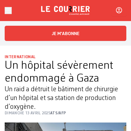
Skip to content
Le Courrier
L'essentiel, autrement
JE M'ABONNE
INTERNATIONAL
Un hôpital sévèrement
endommagé à Gaza
Un raid a détruit le bâtiment de chirurgie
d’un hôpital et sa station de production
d’oxygène.
DIMANCHE 13 AVRIL 2025
ATS/AFP