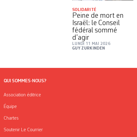
SOLIDARITÉ
Peine de mort en
Israël: le Conseil
fédéral sommé
d’agir
LUNDI 11 MAI 2026
GUY ZURKINDEN
QUI SOMMES-NOUS?
Association éditrice
Équipe
Chartes
Soutenir Le Courrier