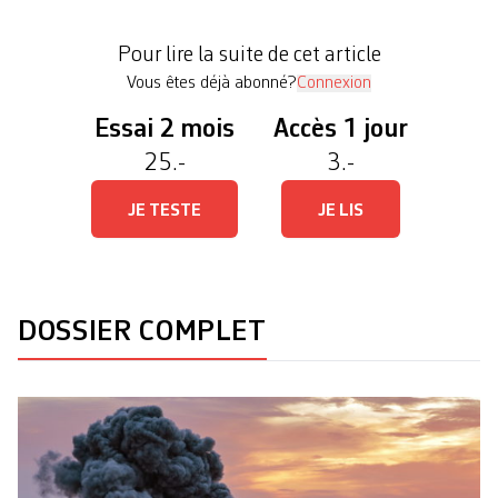
signalée dans le raid contre l’hôpital al-Ahli à
Gaza-ville (nord), également appelé hôpital
Pour lire la suite de cet article
Baptiste, survenue après l’annonce par […]
Vous êtes déjà abonné?
Connexion
Essai 2 mois
Accès 1 jour
25.-
3.-
JE TESTE
JE LIS
DOSSIER COMPLET