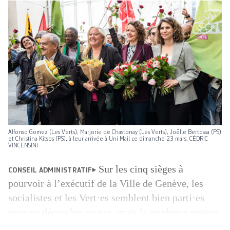
Alfonso Gomez (Les Verts), Marjorie de Chastonay (Les Verts), Joëlle Bertossa (PS)
et Christina Kitsos (PS), à leur arrivée à Uni Mail ce dimanche 23 mars. CÉDRIC
VINCENSINI
Sur les cinq sièges à
CONSEIL ADMINISTRATIF
pourvoir à l’exécutif de la Ville de Genève, les
socialistes et les Vert·es semblent bien parti·es
pour en décrocher quatre, mais la prudence restera
de mise entre les deux tours. Dimanche, la