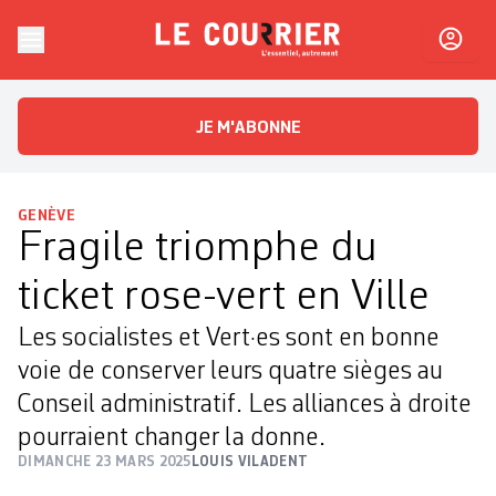
Skip to content
Le Courrier
L'essentiel, autrement
JE M'ABONNE
GENÈVE
Fragile triomphe du
ticket rose-vert en Ville
Les socialistes et Vert·es sont en bonne
voie de conserver leurs quatre sièges au
Conseil administratif. Les alliances à droite
pourraient changer la donne.
DIMANCHE 23 MARS 2025
LOUIS VILADENT