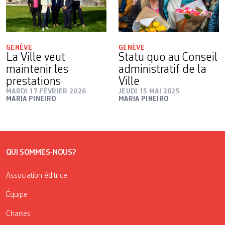
GENÈVE
GENÈVE
La Ville veut
Statu quo au Conseil
maintenir les
administratif de la
prestations
Ville
MARDI 17 FÉVRIER 2026
JEUDI 15 MAI 2025
MARIA PINEIRO
MARIA PINEIRO
QUI SOMMES-NOUS?
Association éditrice
Équipe
Chartes