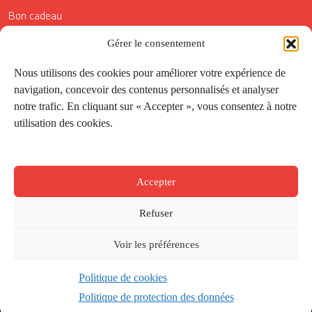
Bon cadeau
Conditions générales de vente
Gérer le consentement
Réductions de la Carte Côté Courrier
Nous utilisons des cookies pour améliorer votre expérience de
navigation, concevoir des contenus personnalisés et analyser
Application
notre trafic. En cliquant sur « Accepter », vous consentez à notre
utilisation des cookies.
Suivez-nous
Accepter
Refuser
Voir les préférences
Politique de cookies
Créé par
Onepixel
&
Wonderweb
&
EPIC
Politique de protection des données