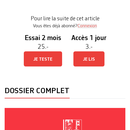
socialiste sortante Christina Kitsos est arrivée très
largement en tête avec un peu plus de 46,5% des
Pour lire la suite de cet article
quelque […]
Vous êtes déjà abonné?
Connexion
Essai 2 mois
Accès 1 jour
25.-
3.-
JE TESTE
JE LIS
DOSSIER COMPLET