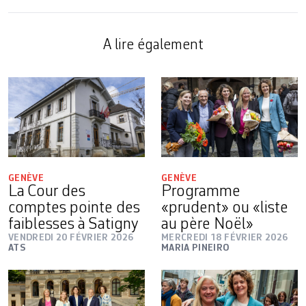
A lire également
GENÈVE
GENÈVE
La Cour des
Programme
comptes pointe des
«prudent» ou «liste
faiblesses à Satigny
au père Noël»
VENDREDI 20 FÉVRIER 2026
MERCREDI 18 FÉVRIER 2026
ATS
MARIA PINEIRO