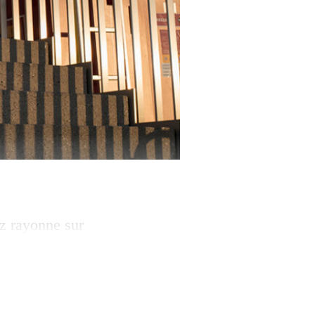
z rayonne sur
musicale et de
 de rédaction du
 Lectures Canap, ­
ivain·es […]