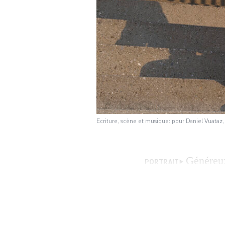
Ecriture, scène et musique: pour Daniel Vuataz
Généreux
PORTRAIT
tous les fronts. 
chroniques radio,
podcast «Ça résonn
déclinaison roman