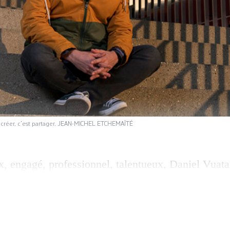
, créer, c’est partager. JEAN-MICHEL ETCHEMAÏTÉ
, engagé, professionnel, talentueux, Daniel Vuata
Auteur de romans à plusieurs mains, d’une comédie 
 animateur d’ateliers d’écriture, membre du comité
e», il est aussi l’une des chevilles ouvrières des
de des Sofalesungen, ces rencontres avec des écr