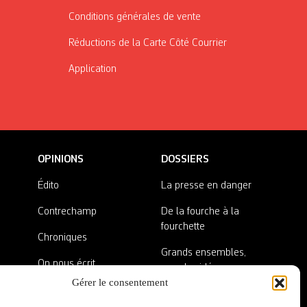
Conditions générales de vente
Réductions de la Carte Côté Courrier
Application
OPINIONS
DOSSIERS
Édito
La presse en danger
Contrechamp
De la fourche à la
fourchette
Chroniques
Grands ensembles,
On nous écrit
grandes idées
Gérer le consentement
Nos invité·es
Lieux abandonnés