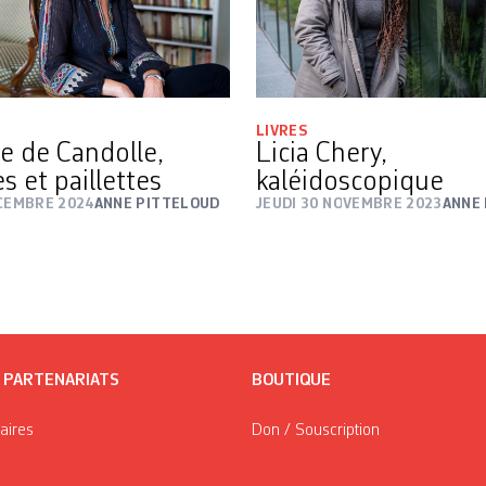
LIVRES
e de Candolle,
Licia Chery,
s et paillettes
kaléidoscopique
ÉCEMBRE 2024
ANNE PITTELOUD
JEUDI 30 NOVEMBRE 2023
ANNE
/ PARTENARIATS
BOUTIQUE
taires
Don / Souscription