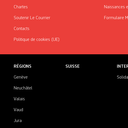
Chartes
Naissances e
Soutenir Le Courrier
Formulaire 
Contacts
Politique de cookies (UE)
RÉGIONS
SUISSE
INTE
Genève
Solida
Neuchâtel
Valais
Vaud
Jura