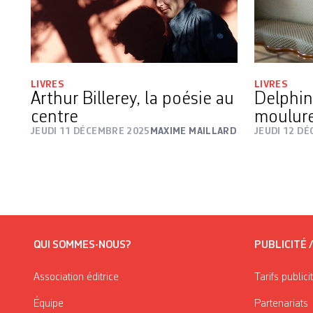
LIVRES
LIVRES
Arthur Billerey, la poésie au
Delphin
centre
moulure
JEUDI 11 DÉCEMBRE 2025
MAXIME MAILLARD
JEUDI 12 D
QUI SOMMES-NOUS?
PUBLICITÉ 
Association éditrice
Tarifs publici
Équipe
Partenariats