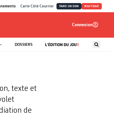
nnements
Carte Côté Courrier
FAIRE UN DON
BOUTIQUE
Connexion
, autrement
DOSSIERS
n, texte et
volet
diation de