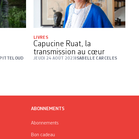
LIVRES
Capucine Ruat, la
transmission au cœur
 PITTELOUD
JEUDI 24 AOÛT 2023
ISABELLE CARCELES
ABONNEMENTS
Abonnements
Bon cadeau