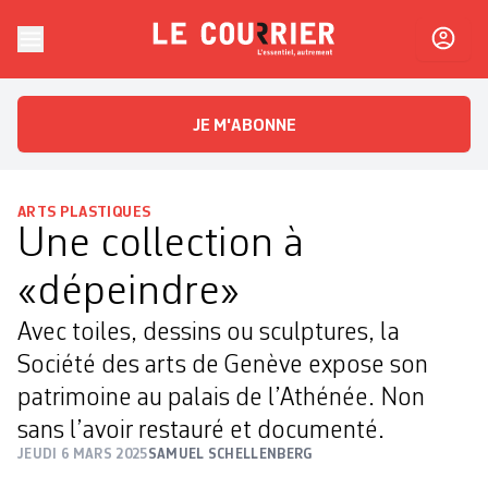
Skip to content
Le Courrier
L'essentiel, autrement
JE M'ABONNE
ARTS PLASTIQUES
Une collection à
«dépeindre»
Avec toiles, dessins ou sculptures, la
Société des arts de Genève expose son
patrimoine au palais de l’Athénée. Non
sans l’avoir restauré et documenté.
JEUDI 6 MARS 2025
SAMUEL SCHELLENBERG