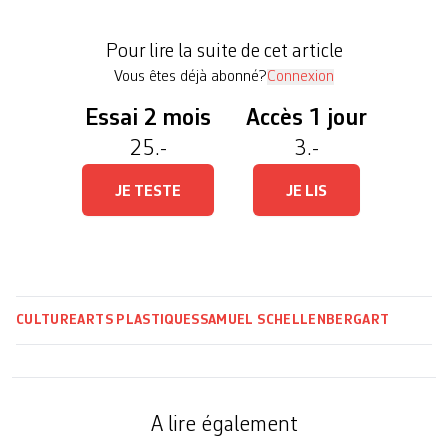
étudiées et restaurées ­depuis 2021. «L’accrochage
a été réalisé pour révéler au public les résultats de
Pour lire la suite de cet article
cette […]
Vous êtes déjà abonné?
Connexion
Essai 2 mois
Accès 1 jour
25.-
3.-
JE TESTE
JE LIS
CULTURE
ARTS PLASTIQUES
SAMUEL SCHELLENBERG
ART
A lire également