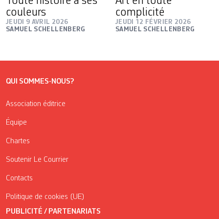
Toute histoire a ses
Art en toute
couleurs
complicité
JEUDI 9 AVRIL 2026
JEUDI 12 FÉVRIER 2026
SAMUEL SCHELLENBERG
SAMUEL SCHELLENBERG
QUI SOMMES-NOUS?
Association éditrice
Équipe
Chartes
Soutenir Le Courrier
Contacts
Politique de cookies (UE)
PUBLICITÉ / PARTENARIATS