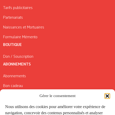
Tarifs publicitaires
Partenariats
Naissances et Mortuaires
Formulaire Mémento
BOUTIQUE
Don / Souscription
ABONNEMENTS
Abonnements
Bon cadeau
Conditions générales de vente
Gérer le consentement
Réductions de la Carte Côté Courrier
Nous utilisons des cookies pour améliorer votre expérience de
navigation, concevoir des contenus personnalisés et analyser