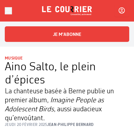
Skip to content
Le Courrier
L'essentiel, autrement
JE M'ABONNE
MUSIQUE
Aino Salto, le plein
d’épices
La chanteuse basée à Berne publie un
premier album,
Imagine People as
Adolescent Birds
, aussi audacieux
qu’envoûtant.
JEUDI 20 FÉVRIER 2025
JEAN-PHILIPPE BERNARD