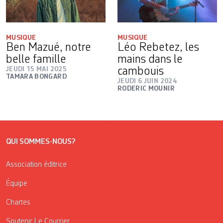
MUSIQUE
MUSIQUE
Ben Mazué, notre
Léo Rebetez, les
belle famille
mains dans le
JEUDI 15 MAI 2025
cambouis
TAMARA BONGARD
JEUDI 6 JUIN 2024
RODERIC MOUNIR
QUI SOMMES-NOUS?
Association éditrice
Équipe
Chartes
Soutenir Le Courrier