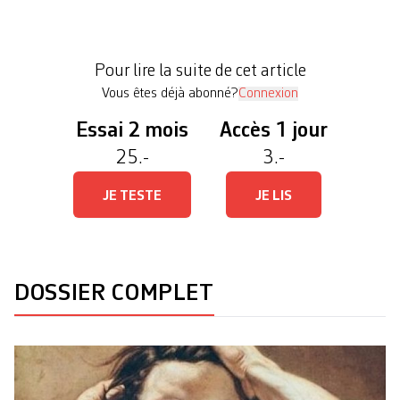
composantes cristallines, affirmée, rassurante.
L’incantation réveille un synthétiseur analogique
sur lequel viennent bientôt se frotter contrebasse,
Pour lire la suite de cet article
trompette et batterie […]
Vous êtes déjà abonné?
Connexion
Essai 2 mois
Accès 1 jour
25.-
3.-
JE TESTE
JE LIS
DOSSIER COMPLET