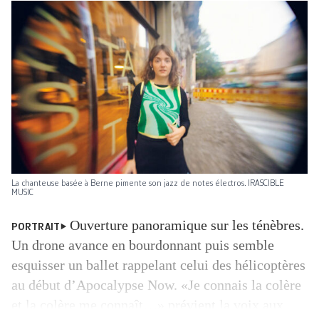
La chanteuse basée à Berne pimente son jazz de notes électros. IRASCIBLE
MUSIC
Ouverture panoramique sur les ténèbres.
PORTRAIT
Un drone avance en bourdonnant puis semble
esquisser un ballet rappelant celui des hélicoptères
au début d’Apocalypse Now. «Je connais la colère
et la colère me connaît…» prévient la voix aux