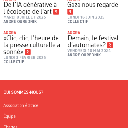
De l’IA générative à
Gaza nous regarde
l’écologie de l’art
MARDI 8 JUILLET 2025
LUNDI 16 JUIN 2025
ANDRÉ OUREDNIK
COLLECTIF
AGORA
AGORA
«Clic, clic, l’heure de
Demain, le festival
la presse culturelle a
d’automates?
sonné»
VENDREDI 10 MAI 2024
ANDRÉ OUREDNIK
LUNDI 3 FÉVRIER 2025
COLLECTIF
QUI SOMMES-NOUS?
Association éditrice
Équipe
Chartes