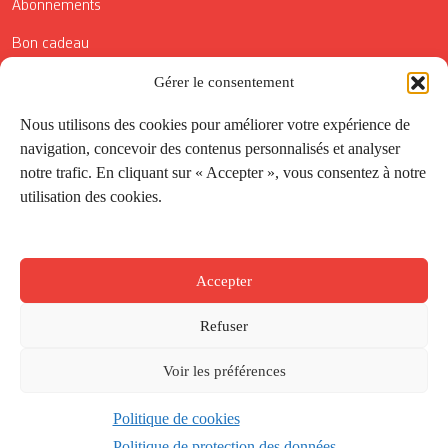
Abonnements
Bon cadeau
Conditions générales de vente
Gérer le consentement
Réductions de la Carte Côté Courrier
Nous utilisons des cookies pour améliorer votre expérience de
navigation, concevoir des contenus personnalisés et analyser
Application
notre trafic. En cliquant sur « Accepter », vous consentez à notre
utilisation des cookies.
Suivez-nous
Accepter
Refuser
Voir les préférences
Politique de cookies
Créé par
Onepixel
&
Wonderweb
&
EPIC
Politique de protection des données