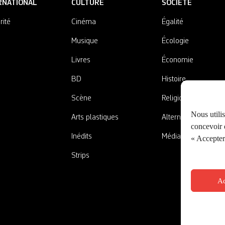
RNATIONAL
CULTURE
SOCIÉTÉ
rité
Cinéma
Égalité
Musique
Écologie
Livres
Économie
BD
Histoire
Scène
Religions
Nous utili
Arts plastiques
Alternatives
concevoir d
Inédits
Médias
« Accepter 
Strips
Ac