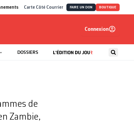
nnements
Carte Côté Courrier
FAIRE UN DON
BOUTIQUE
Connexion
, autrement
DOSSIERS
grammes de
en Zambie,