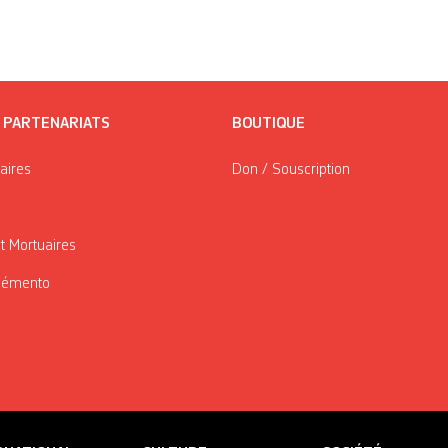
/ PARTENARIATS
BOUTIQUE
taires
Don / Souscription
t Mortuaires
Mémento