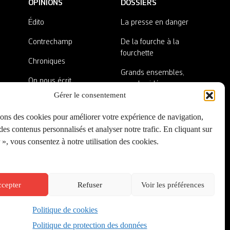
OPINIONS
DOSSIERS
Édito
La presse en danger
Contrechamp
De la fourche à la
fourchette
Chroniques
Grands ensembles,
On nous écrit
grandes idées
Gérer le consentement
Nos invité·es
Lieux abandonnés
sons des cookies pour améliorer votre expérience de navigation,
A côté de la plaque
es contenus personnalisés et analyser notre trafic. En cliquant sur
», vous consentez à notre utilisation des cookies.
cepter
Refuser
Voir les préférences
Politique de cookies
Créé par
Onepixel
&
Wonderweb
&
EPIC
Politique de protection des données