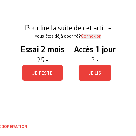
disparaîtront. La Suisse mettra un terme d’ici à fi
veloppement en Albanie, au Bangladesh et en Za
onomique, une réduction des activités en […]
Pour lire la suite de cet article
Vous êtes déjà abonné?
Connexion
Essai 2 mois
Accès 1 jour
25.-
3.-
JE TESTE
JE LIS
COOPÉRATION