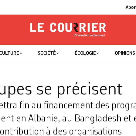
Abo
Le Courrier
L'essentiel
CULTURE
SOCIÉTÉ
ÉCOLOGIE
OPINIONS
upes se précisent
ettra fin au financement des pro
nt en Albanie, au Bangladesh et 
 contribution à des organisations