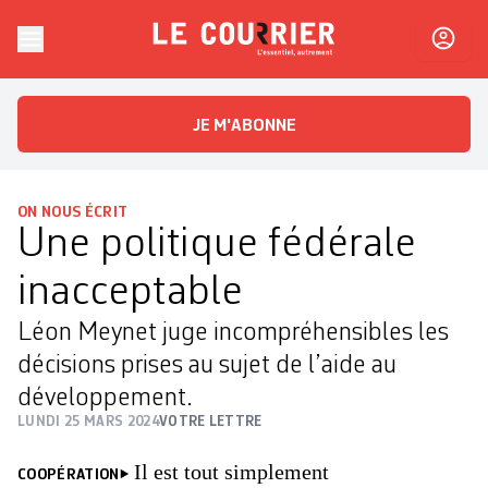
Skip to content
Le Courrier
L'essentiel, autrement
JE M'ABONNE
ON NOUS ÉCRIT
Une politique fédérale
inacceptable
Léon Meynet juge incompréhensibles les
décisions prises au sujet de l’aide au
développement.
LUNDI 25 MARS 2024
VOTRE LETTRE
Il est tout simplement
COOPÉRATION