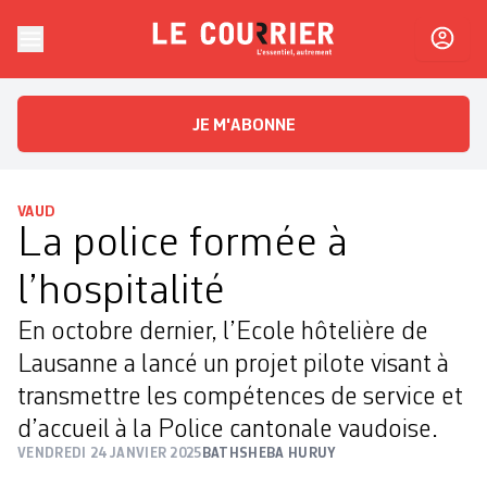
Skip to content
Le Courrier
L'essentiel, autrement
JE M'ABONNE
VAUD
La police formée à
l’hospitalité
En octobre dernier, l’Ecole hôtelière de
Lausanne a lancé un projet pilote visant à
transmettre les compétences de service et
d’accueil à la Police cantonale vaudoise.
VENDREDI 24 JANVIER 2025
BATHSHEBA HURUY