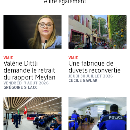
A lire également
VAUD
VAUD
Valérie Dittli
Une fabrique de
demande le retrait
duvets reconvertie
du rapport Meylan
JEUDI 30 JUILLET 2026
CÉCILE GAVLAK
VENDREDI 7 AOÛT 2026
GRÉGOIRE SILACCI