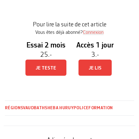
de l’hospitalité du secteur de l’accueil aux services
de police. Le port de l’uniforme peut souvent
impressionner les citoyen·nes en contact avec la
Pour lire la suite de cet article
police. Comme […]
Vous êtes déjà abonné?
Connexion
Essai 2 mois
Accès 1 jour
25.-
3.-
JE TESTE
JE LIS
RÉGIONS
VAUD
BATHSHEBA HURUY
POLICE
FORMATION