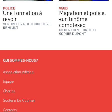
POLICE
VAUD
Une formation à
Migration et police,
revoir
«un binôme
VENDREDI 24 OCTOBRE 2025
complexe»
RÉMI ALT
MERCREDI 9 JUIN 2021
SOPHIE DUPONT
QUI SOMMES-NOUS?
Association éditrice
Équipe
Chartes
Soutenir Le Courrier
Contacts