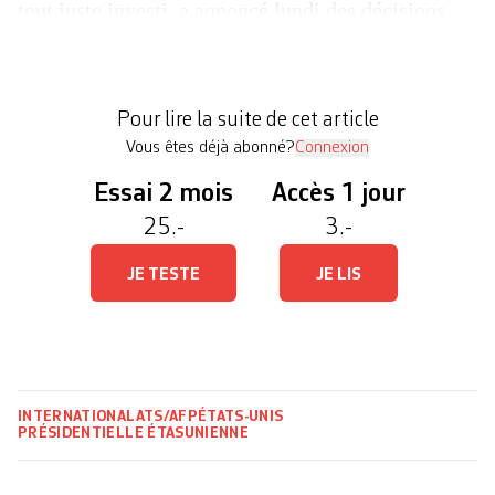
tout juste investi, a annoncé lundi des décisions
fracassantes pour mettre fin au «déclin» du pays. >
Lire notre édito: Trump II, qui dit pire? «Dieu m’a
sauvé pour que je rende sa grandeur à
Pour lire la suite de cet article
l’Amérique», a déclaré le 45e […]
Vous êtes déjà abonné?
Connexion
Essai 2 mois
Accès 1 jour
25.-
3.-
JE TESTE
JE LIS
INTERNATIONAL
ATS/AFP
ÉTATS-UNIS
PRÉSIDENTIELLE ÉTASUNIENNE