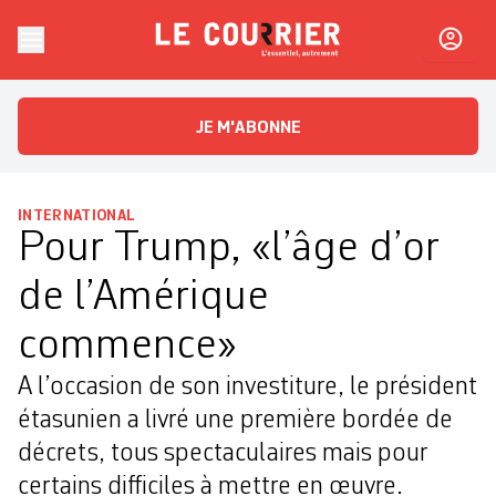
Skip to content
Le Courrier
L'essentiel, autrement
JE M'ABONNE
INTERNATIONAL
Pour Trump, «l’âge d’or
de l’Amérique
commence»
A l’occasion de son investiture, le président
étasunien a livré une première bordée de
décrets, tous spectaculaires mais pour
certains difficiles à mettre en œuvre.