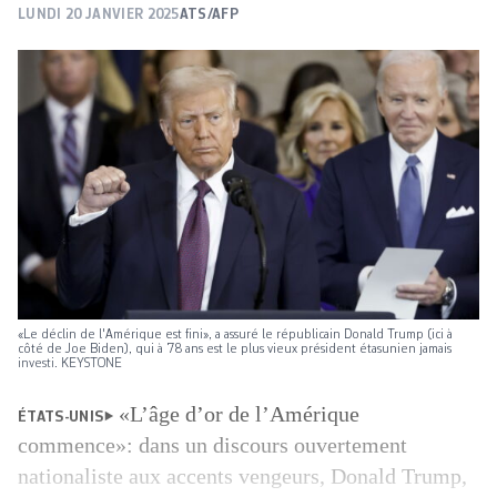
LUNDI 20 JANVIER 2025
ATS/AFP
«Le déclin de l'Amérique est fini», a assuré le républicain Donald Trump (ici à
côté de Joe Biden), qui à 78 ans est le plus vieux président étasunien jamais
investi. KEYSTONE
«L’âge d’or de l’Amérique
ÉTATS-UNIS
commence»: dans un discours ouvertement
nationaliste aux accents vengeurs, Donald Trump,