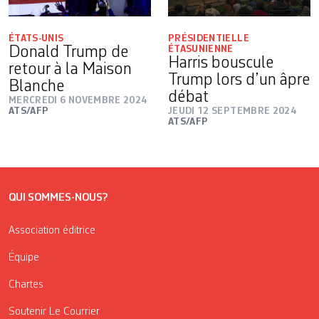
ÉTATS-UNIS
PRÉSIDENTIELLE
Donald Trump de
ÉTASUNIENNE
Harris bouscule
retour à la Maison
Trump lors d’un âpre
Blanche
débat
MERCREDI 6 NOVEMBRE 2024
ATS/AFP
JEUDI 12 SEPTEMBRE 2024
ATS/AFP
QUI SOMMES-NOUS?
Association éditrice
Équipe
Chartes
Soutenir Le Courrier