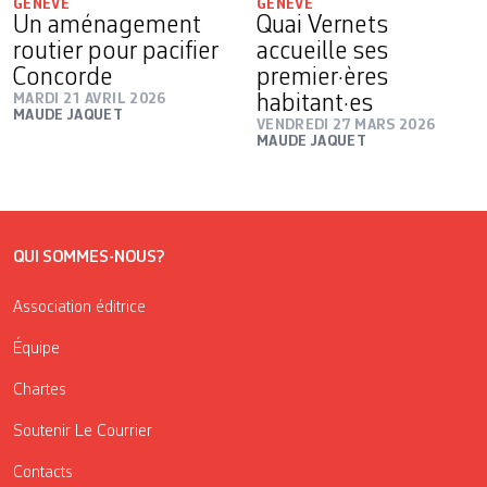
GENÈVE
GENÈVE
Un aménagement
Quai Vernets
routier pour pacifier
accueille ses
Concorde
premier·ères
MARDI 21 AVRIL 2026
habitant·es
MAUDE JAQUET
VENDREDI 27 MARS 2026
MAUDE JAQUET
QUI SOMMES-NOUS?
Association éditrice
Équipe
Chartes
Soutenir Le Courrier
Contacts