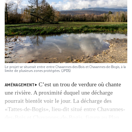
Le projet se situerait entre entre Chavannes-des-Bois et Chavannes-de-Bogis, à la
limite de plusieurs zones protégées. (JPDS)
C’est un trou de verdure où chante
AMÉNAGEMENT
une rivière. A proximité duquel une décharge
pourrait bientôt voir le jour. La décharge des
«Tattes-de-Bogis», lieu-dit situé entre Chavannes-
des-Bois et Chavannes-de-Bogis, figure au Plan
sectoriel vaudois des décharges depuis juin 2024.