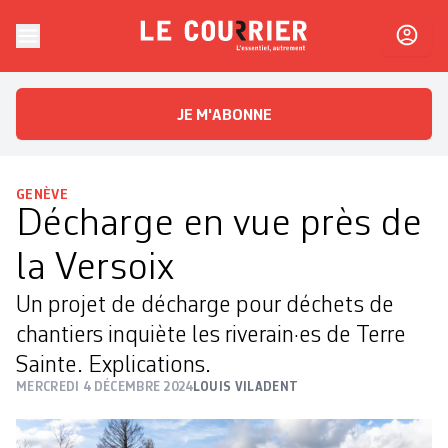
Skip to content
Le Courrier
L'essentiel, autrement
JE M'ABONNE
GENÈVE
Décharge en vue près de
la Versoix
Un projet de décharge pour déchets de
chantiers inquiète les riverain·es de Terre
Sainte. Explications.
MERCREDI 4 DÉCEMBRE 2024
LOUIS VILADENT