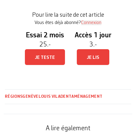
Ce qui n’est pas sans inquiéter certain·es
riverain·es, qui ont d’ores et déjà constitué
Pour lire la suite de cet article
l’association «Eco […]
Vous êtes déjà abonné?
Connexion
Essai 2 mois
Accès 1 jour
25.-
3.-
JE TESTE
JE LIS
RÉGIONS
GENÈVE
LOUIS VILADENT
AMÉNAGEMENT
A lire également