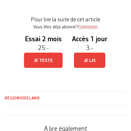
quotidien de ce service», a rassuré mardi la
directrice de l’Action sociale et de la sécurité à
Pour lire la suite de cet article
Bienne, la […]
Vous êtes déjà abonné?
Connexion
Essai 2 mois
Accès 1 jour
25.-
3.-
JE TESTE
JE LIS
RÉGIONS
SEELAND
A lire également