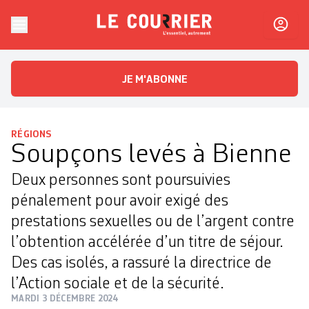
Skip to content
Le Courrier
L'essentiel, autrement
JE M'ABONNE
RÉGIONS
Soupçons levés à Bienne
Deux personnes sont poursuivies
pénalement pour avoir exigé des
prestations sexuelles ou de l’argent contre
l’obtention accélérée d’un titre de séjour.
Des cas isolés, a rassuré la directrice de
l’Action sociale et de la sécurité.
MARDI 3 DÉCEMBRE 2024