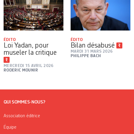
ÉDITO
ÉDITO
Loi Yadan, pour
Bilan désabusé
museler la critique
MARDI 31 MARS 2026
PHILIPPE BACH
MERCREDI 15 AVRIL 2026
RODERIC MOUNIR
QUI SOMMES-NOUS?
Association éditrice
Équipe