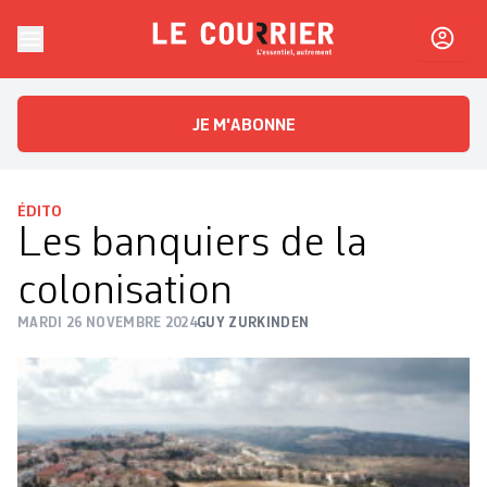
Skip to content
Le Courrier
L'essentiel, autrement
JE M'ABONNE
ÉDITO
Les banquiers de la
colonisation
MARDI 26 NOVEMBRE 2024
GUY ZURKINDEN