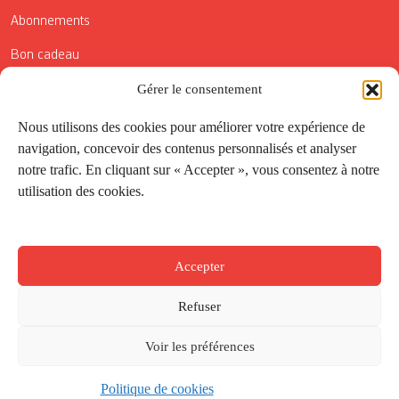
Abonnements
Bon cadeau
Conditions générales de vente
Gérer le consentement
Réductions de la Carte Côté Courrier
Nous utilisons des cookies pour améliorer votre expérience de
navigation, concevoir des contenus personnalisés et analyser
Application
notre trafic. En cliquant sur « Accepter », vous consentez à notre
utilisation des cookies.
Suivez-nous
Accepter
Refuser
Voir les préférences
Politique de cookies