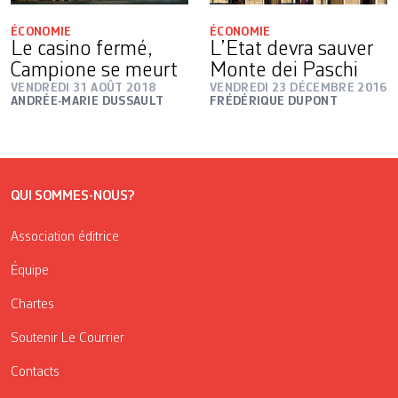
ÉCONOMIE
ÉCONOMIE
Le casino fermé,
L’Etat devra sauver
Campione se meurt
Monte dei Paschi
VENDREDI 31 AOÛT 2018
VENDREDI 23 DÉCEMBRE 2016
ANDRÉE-MARIE DUSSAULT
FRÉDÉRIQUE DUPONT
QUI SOMMES-NOUS?
Association éditrice
Équipe
Chartes
Soutenir Le Courrier
Contacts