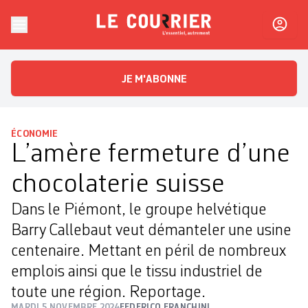
Skip to content
Le Courrier
L'essentiel, autrement
JE M'ABONNE
ÉCONOMIE
L’amère fermeture d’une
chocolaterie suisse
Dans le Piémont, le groupe helvétique
Barry Callebaut veut démanteler une usine
centenaire. Mettant en péril de nombreux
emplois ainsi que le tissu industriel de
toute une région. Reportage.
MARDI 5 NOVEMBRE 2024
FEDERICO FRANCHINI