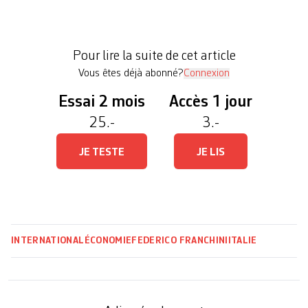
le village de Verbania, à quelques centaines de
mètres du lac Majeur et à une trentaine de
kilomètres de la frontière suisse. La fabrique a fêté
Pour lire la suite de cet article
[…]
Vous êtes déjà abonné?
Connexion
Essai 2 mois
Accès 1 jour
25.-
3.-
JE TESTE
JE LIS
INTERNATIONAL
ÉCONOMIE
FEDERICO FRANCHINI
ITALIE