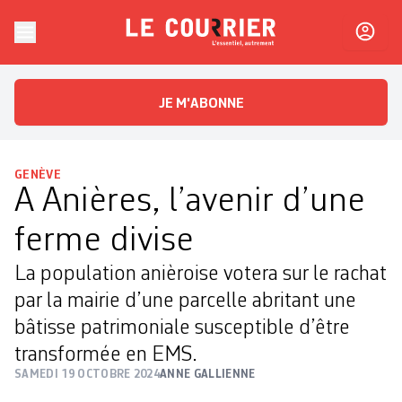
Skip to content
Le Courrier
L'essentiel, autrement
JE M'ABONNE
GENÈVE
A Anières, l’avenir d’une
ferme divise
La population anièroise votera sur le rachat
par la mairie d’une parcelle abritant une
bâtisse patrimoniale susceptible d’être
transformée en EMS.
SAMEDI 19 OCTOBRE 2024
ANNE GALLIENNE