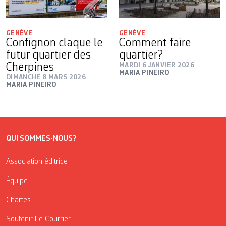
GENÈVE
GENÈVE
Confignon claque le
Comment faire
futur quartier des
quartier?
Cherpines
MARDI 6 JANVIER 2026
MARIA PINEIRO
DIMANCHE 8 MARS 2026
MARIA PINEIRO
QUI SOMMES-NOUS?
Association éditrice
Équipe
Chartes
Soutenir Le Courrier