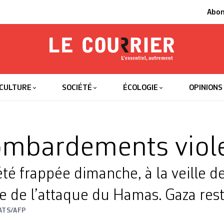
Abo
Le Courrier
L'essentiel
CULTURE
SOCIÉTÉ
ÉCOLOGIE
OPINIONS
ombardements viol
té frappée dimanche, à la veille d
re de l’attaque du Hamas. Gaza res
ATS/AFP