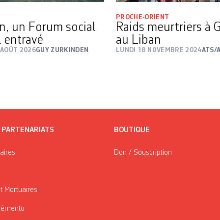
PROCHE-ORIENT
n, un Forum social
Raids meurtriers à 
 entravé
au Liban
 AOÛT 2026
GUY ZURKINDEN
LUNDI 18 NOVEMBRE 2024
ATS/
/ PARTENARIATS
BOUTIQUE
taires
Don / Souscription
t Mortuaires
Mémento