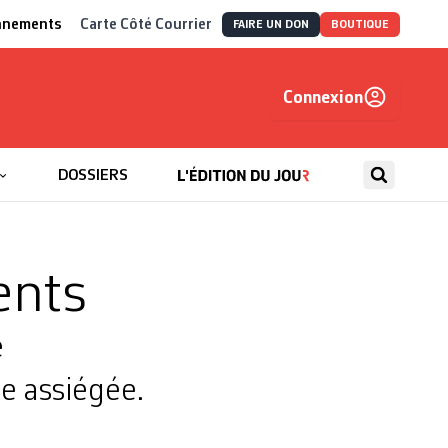
nnements
Carte Côté Courrier
FAIRE UN DON
BOUTIQUE
Connexion
, autrement
DOSSIERS
ents
e
te assiégée.