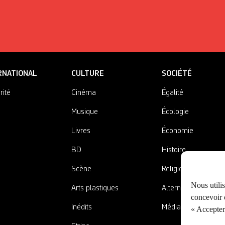
RNATIONAL
CULTURE
SOCIÉTÉ
rité
Cinéma
Égalité
Musique
Écologie
Livres
Économie
BD
Histoire
Scène
Religions
Nous utili
Arts plastiques
Alternatives
concevoir d
Inédits
Médias
« Accepter 