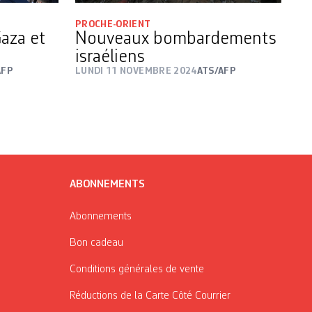
PROCHE-ORIENT
Gaza et
Nouveaux bombardements
israéliens
AFP
LUNDI 11 NOVEMBRE 2024
ATS/AFP
ABONNEMENTS
Abonnements
Bon cadeau
Conditions générales de vente
Réductions de la Carte Côté Courrier