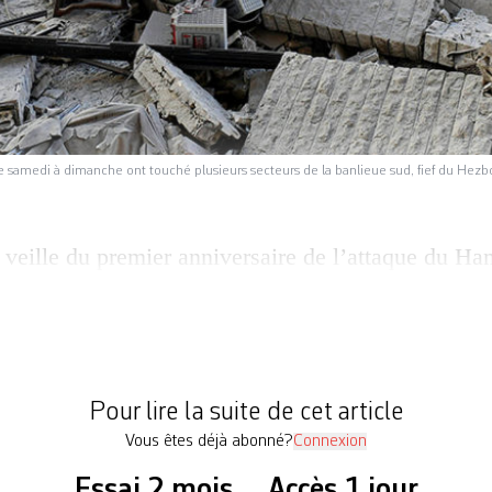
de samedi à dimanche ont touché plusieurs secteurs de la banlieue sud, fief du Hezb
 veille du premier anniversaire de l’attaque du Ha
 guerre à Gaza, la banlieue sud de la capitale liban
ments aériens israéliens. Dans la bande de Gaza, 
ne de Jabaliya (nord) et viser des membres du Ham
Pour lire la suite de cet article
Vous êtes déjà abonné?
Connexion
Essai 2 mois
Accès 1 jour