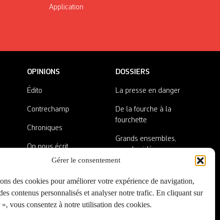
Application
OPINIONS
DOSSIERS
Édito
La presse en danger
Contrechamp
De la fourche à la
fourchette
Chroniques
Grands ensembles,
On nous écrit
grandes idées
Gérer le consentement
Nos invité·es
Lieux abandonnés
sons des cookies pour améliorer votre expérience de navigation,
A côté de la plaque
es contenus personnalisés et analyser notre trafic. En cliquant sur
», vous consentez à notre utilisation des cookies.