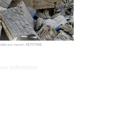
ollah pro-iranien. KEYSTONE
mas palestinien
aise a été la
Israël a annoncé
as, tandis qu’au