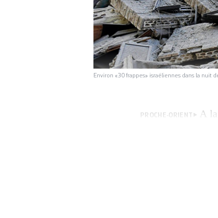
Environ «30 frappes» israéliennes dans la nuit 
A la
PROCHE-ORIENT
ayant déclenché la
cible de bombarde
«encercler» la zo
moins […]