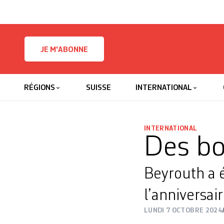
Skip to content
JE M'ABONNE
RÉGIONS
SUISSE
INTERNATIONAL
INTERNATIONAL
Des b
Beyrouth a é
l’anniversai
LUNDI 7 OCTOBRE 2024