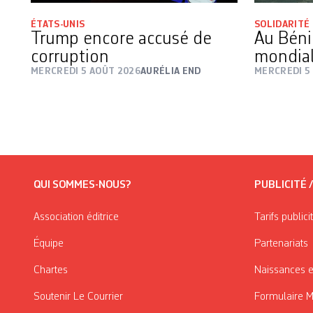
ÉTATS-UNIS
SOLIDARITÉ
Trump encore accusé de
Au Béni
corruption
mondial
MERCREDI 5 AOÛT 2026
AURÉLIA END
MERCREDI 5
QUI SOMMES-NOUS?
PUBLICITÉ 
Association éditrice
Tarifs publici
Équipe
Partenariats
Chartes
Naissances e
Soutenir Le Courrier
Formulaire 