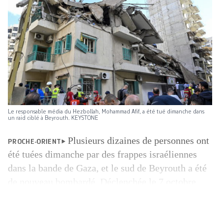
Le responsable média du Hezbollah, Mohammad Afif, a été tué dimanche dans
un raid ciblé à Beyrouth. KEYSTONE
Plusieurs dizaines de personnes ont
PROCHE-ORIENT
été tuées dimanche par des frappes israéliennes
dans la bande de Gaza, et le sud de Beyrouth a été
de nouveau bombardé. Déclenchée le 7 octobre
2023 par une attaque inédite du mouvement
islamiste palestinien sur le sol israélien, la guerre