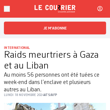
Skip to content
Le Courrier
L'essentiel, autrement
JE M'ABONNE
INTERNATIONAL
Raids meurtriers à Gaza
et au Liban
Au moins 56 personnes ont été tuées ce
week-end dans l’enclave et plusieurs
autres au Liban.
LUNDI 18 NOVEMBRE 2024
ATS/AFP