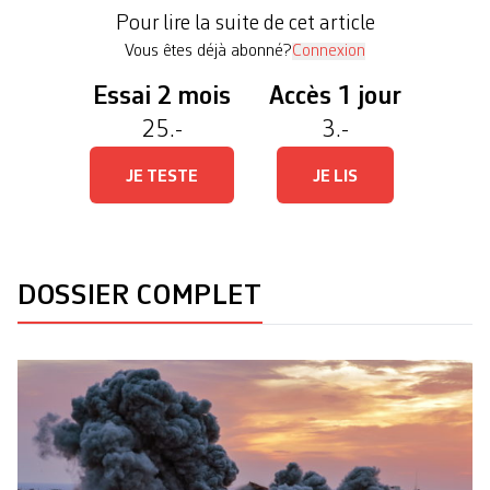
s’est propagée au Liban, où l’armée israélienne
Pour lire la suite de cet article
mène d’intenses […]
Vous êtes déjà abonné?
Connexion
Essai 2 mois
Accès 1 jour
25.-
3.-
JE TESTE
JE LIS
DOSSIER COMPLET