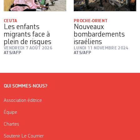
CEUTA
PROCHE-ORIENT
Les enfants
Nouveaux
migrants face à
bombardements
plein de risques
israéliens
VENDREDI 7 AOÛT 2026
LUNDI 11 NOVEMBRE 2024
ATS/AFP
ATS/AFP
QUI SOMMES-NOUS?
Association éditrice
Équipe
Chartes
Soutenir Le Courrier