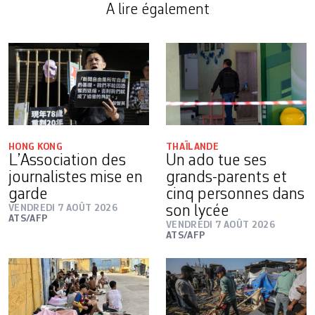
A lire également
HONG KONG
THAÏLANDE
L’Association des
Un ado tue ses
journalistes mise en
grands-parents et
garde
cinq personnes dans
VENDREDI 7 AOÛT 2026
son lycée
ATS/AFP
VENDREDI 7 AOÛT 2026
ATS/AFP