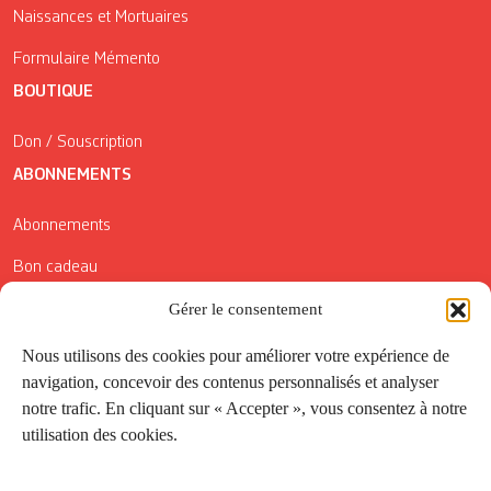
Naissances et Mortuaires
Formulaire Mémento
BOUTIQUE
Don / Souscription
ABONNEMENTS
Abonnements
Bon cadeau
Conditions générales de vente
Gérer le consentement
Réductions de la Carte Côté Courrier
Nous utilisons des cookies pour améliorer votre expérience de
navigation, concevoir des contenus personnalisés et analyser
Application
notre trafic. En cliquant sur « Accepter », vous consentez à notre
utilisation des cookies.