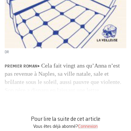
DR
Cela fait vingt ans qu’Anna n’est
PREMIER ROMAN
pas revenue à Naples, sa ville natale, sale et
brûlante sous le soleil, aussi pauvre que violente.
Son père a disparu en laissant une lettre
mystérieuse qu’elle semble être la seule à pouvoir
décrypter. Alors qu’elle monte les escaliers
menant à l’appartement de son enfance, les
Pour lire la suite de cet article
souvenirs resurgissent de […]
Vous êtes déjà abonné?
Connexion