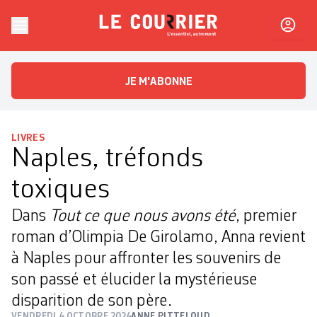
Skip to content
Le Courrier
L'essentiel, autrement
JE M'ABONNE
LIVRES
Naples, tréfonds
toxiques
Dans
Tout ce que nous avons été
, premier
roman d’Olimpia De Girolamo, Anna revient
à Naples pour affronter les souvenirs de
son passé et élucider la mystérieuse
disparition de son père.
VENDREDI 4 OCTOBRE 2024
ANNE PITTELOUD