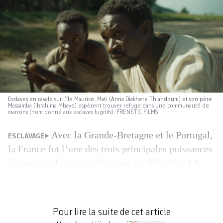
Esclaves en cavale sur l’île Maurice, Mati (Anna Diakhere Thiandoum) et son père
Massamba (Ibrahima Mbaye) espèrent trouver refuge dans une communauté de
marrons (nom donné aux esclaves fugitifs). FRENETIC FILMS
Avec la Grande-Bretagne et le Portugal,
ESCLAVAGE
la France fut l’une des trois principales puissances
à organiser la traite atlantique, en déportant 1,5
million d’esclaves des côtes africaines vers ses
colonies, entre la fin du XVIIe et le début du XIXe
siècle. Et pourtant, rares sont les films français qui
Pour lire la suite de cet article
ont abordé le sujet sur le […]