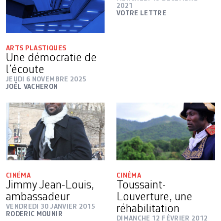
2021
VOTRE LETTRE
ARTS PLASTIQUES
Une démocratie de
l’écoute
JEUDI 6 NOVEMBRE 2025
JOËL VACHERON
CINÉMA
CINÉMA
Jimmy Jean-Louis,
Toussaint-
ambassadeur
Louverture, une
VENDREDI 30 JANVIER 2015
réhabilitation
RODERIC MOUNIR
DIMANCHE 12 FÉVRIER 2012