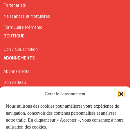
Partenariats
Naissances et Mortuaires
Formulaire Mémento
BOUTIQUE
Don / Souscription
ABONNEMENTS
Abonnements
Bon cadeau
Gérer le consentement
Conditions générales de vente
Réductions de la Carte Côté Courrier
Nous utilisons des cookies pour améliorer votre expérience de
navigation, concevoir des contenus personnalisés et analyser
Application
notre trafic. En cliquant sur « Accepter », vous consentez à notre
utilisation des cookies.