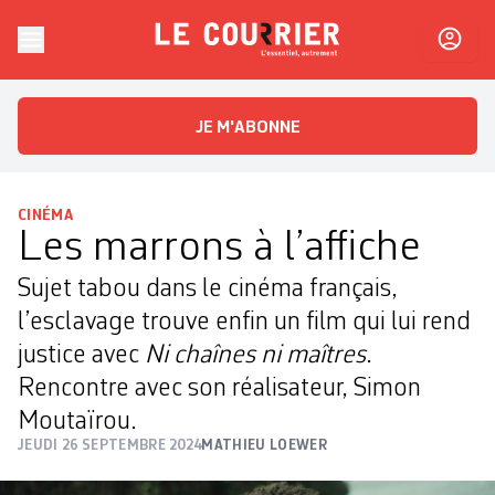
Skip to content
Le Courrier
L'essentiel, autrement
JE M'ABONNE
CINÉMA
Les marrons à l’affiche
Sujet tabou dans le cinéma français,
l’esclavage trouve enfin un film qui lui rend
justice avec
Ni chaînes ni maîtres
.
Rencontre avec son réalisateur, Simon
Moutaïrou.
JEUDI 26 SEPTEMBRE 2024
MATHIEU LOEWER