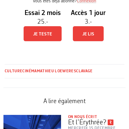
Vous êtes déjà abonné?
Connexion
Essai 2 mois
Accès 1 jour
25.-
3.-
JE TESTE
JE LIS
CULTURE
CINÉMA
MATHIEU LOEWER
ESCLAVAGE
A lire également
ON NOUS ÉCRIT
Et l’Érythrée?
MERCREDI 15 DÉCEMBRE