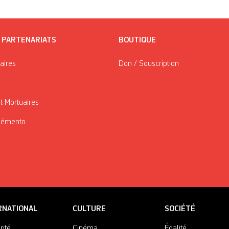
/ PARTENARIATS
BOUTIQUE
taires
Don / Souscription
t Mortuaires
Mémento
RNATIONAL
CULTURE
SOCIÉTÉ
rité
Cinéma
Égalité