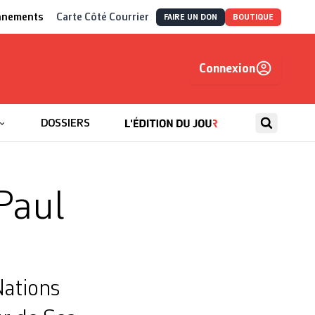
nnements
Carte Côté Courrier
FAIRE UN DON
BOUTIQUE
Connexion
, autrement
DOSSIERS
Paul
Nations