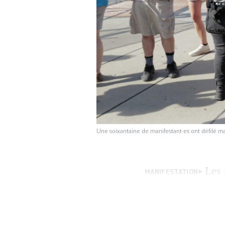
Une soixantaine de manifestant·es ont défilé m
Les 
MANIFESTATION
soixantaine de ma
panneaux sont pei
chœur. «Si les oc