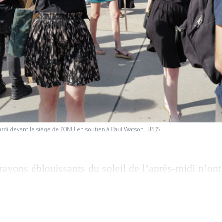
ardi devant le siège de l’ONU en soutien à Paul Watson. JPDS
rayons éblouissants du soleil de l’après-midi n’o
nifestant·es de fixer le siège de l’ONU d’un regar
nts des baleines et des slogans que les manifestan
éans meurent, nous mourrons aussi. Free Paul.» Le