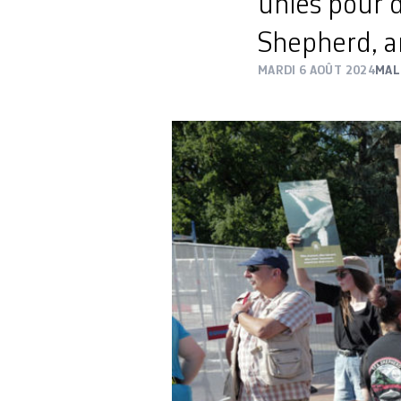
unies pour 
Shepherd, ar
MARDI 6 AOÛT 2024
MAL