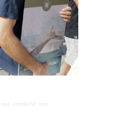
nt pas empêché une
d ferme. Sur leurs
t·es reprennent en
s revendications