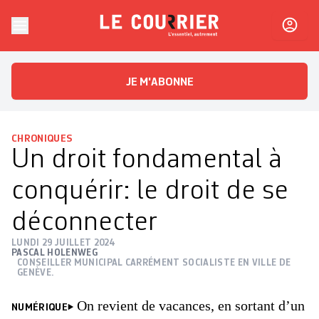
Skip to content
Le Courrier
L'essentiel, autrement
JE M'ABONNE
CHRONIQUES
Un droit fondamental à
conquérir: le droit de se
déconnecter
LUNDI 29 JUILLET 2024
PASCAL HOLENWEG
CONSEILLER MUNICIPAL CARRÉMENT SOCIALISTE EN VILLE DE
GENÈVE.
On revient de vacances, en sortant d’un
NUMÉRIQUE