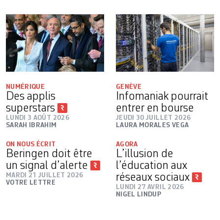
NUMÉRIQUE
GENÈVE
Des applis
Infomaniak pourrait
superstars
entrer en bourse
LUNDI 3 AOÛT 2026
JEUDI 30 JUILLET 2026
SARAH IBRAHIM
LAURA MORALES VEGA
ON NOUS ÉCRIT
AGORA
Beringen doit être
L’illusion de
un signal d’alerte
l’éducation aux
MARDI 21 JUILLET 2026
réseaux sociaux
VOTRE LETTRE
LUNDI 27 AVRIL 2026
NIGEL LINDUP