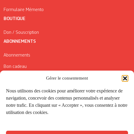
Formulaire Mémento
BOUTIQUE
Don / Souscription
ABONNEMENTS
Abonnements
Bon cadeau
Conditions générales de vente
Gérer le consentement
Réductions de la Carte Côté Courrier
Nous utilisons des cookies pour améliorer votre expérience de
navigation, concevoir des contenus personnalisés et analyser
Application
notre trafic. En cliquant sur « Accepter », vous consentez à notre
utilisation des cookies.
Suivez-nous