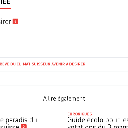
IÉE
sirer
RÈVE DU CLIMAT SUISSE
UN AVENIR À DÉSIRER
A lire également
S
CHRONIQUES
le paradis du
Guide écolo pour le
 suisse
votations du 3 mar