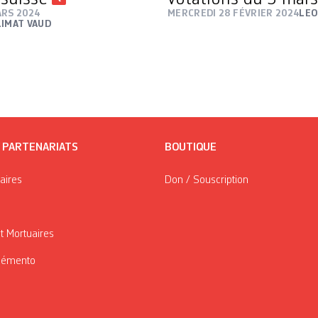
ARS 2024
MERCREDI 28 FÉVRIER 2024
LEO
LIMAT VAUD
/ PARTENARIATS
BOUTIQUE
taires
Don / Souscription
t Mortuaires
Mémento