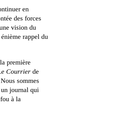
ontinuer en
ontée des forces
 une vision du
n énième rappel du
 la première
Le Courrier
de
es. Nous sommes
un journal qui
 fou à la