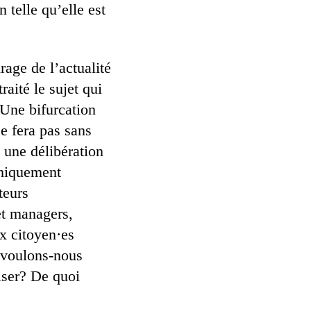
 telle qu’elle est
age de l’actualité
raité le sujet qui
 Une bifurcation
e fera pas sans
 une délibération
uniquement
teurs
et managers,
ux citoyen·es
é voulons-nous
iser? De quoi