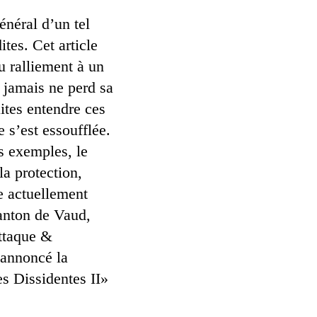
néral d’un tel
ites. Cet article
u ralliement à un
 jamais ne perd sa
aites entendre ces
 s’est essoufflée.
es exemples, le
a protection,
e actuellement
canton de Vaud,
Attaque &
 annoncé la
s Dissidentes II»