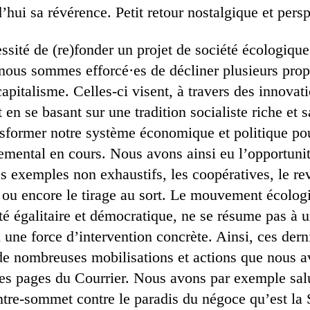
d’hui sa révérence. Petit retour nostalgique et pers
essité de (re)fonder un projet de société écologique
 nous sommes efforcé·es de décliner plusieurs prop
capitalisme. Celles-ci visent, à travers des innovat
t en se basant sur une tradition socialiste riche et 
nsformer notre système économique et politique pou
emental en cours. Nous avons ainsi eu l’opportuni
s exemples non exhaustifs, les coopératives, le re
ou encore le tirage au sort. Le mouvement écologi
té égalitaire et démocratique, ne se résume pas à 
si une force d’intervention concrète. Ainsi, ces der
de nombreuses mobilisations et actions que nous 
s pages du Courrier. Nous avons par exemple sal
ntre-sommet contre le paradis du négoce qu’est la 