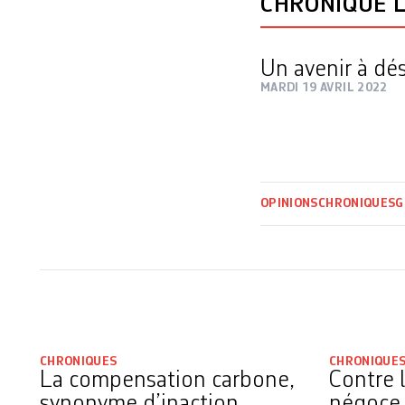
CHRONIQUE L
Un avenir à dé
MARDI 19 AVRIL 2022
OPINIONS
CHRONIQUES
G
CHRONIQUES
CHRONIQUE
La compensation carbone,
Contre 
synonyme d’inaction
négoce