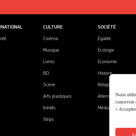
RNATIONAL
CULTURE
SOCIÉTÉ
rité
Cinéma
Égalité
Musique
Écologie
Livres
Économie
BD
Histoire
Scène
Religions
Nous utili
Arts plastiques
Alternatives
concevoir d
Inédits
Médias
« Accepter 
Strips
Ac