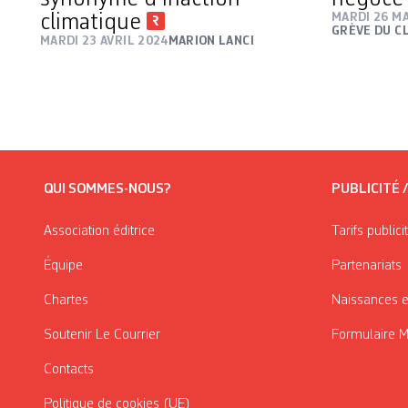
climatique
MARDI 26 M
GRÈVE DU C
MARDI 23 AVRIL 2024
MARION LANCI
QUI SOMMES-NOUS?
PUBLICITÉ 
Association éditrice
Tarifs publici
Équipe
Partenariats
Chartes
Naissances e
Soutenir Le Courrier
Formulaire 
Contacts
Politique de cookies (UE)