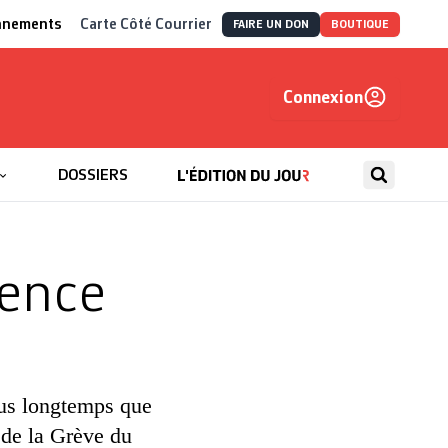
nnements
Carte Côté Courrier
FAIRE UN DON
BOUTIQUE
Connexion
, autrement
DOSSIERS
rence
lus longtemps que
 de la Grève du