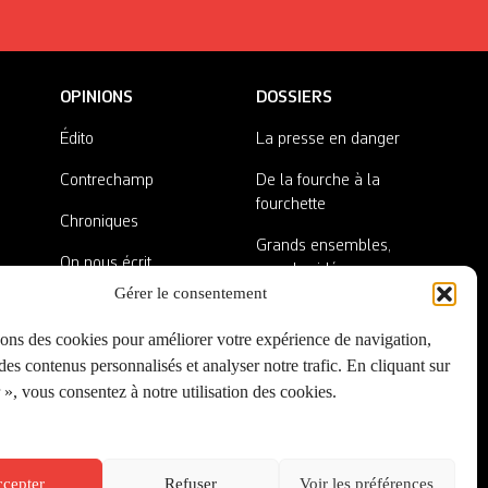
OPINIONS
DOSSIERS
Édito
La presse en danger
Contrechamp
De la fourche à la
fourchette
Chroniques
Grands ensembles,
On nous écrit
grandes idées
Gérer le consentement
Nos invité·es
Lieux abandonnés
sons des cookies pour améliorer votre expérience de navigation,
A côté de la plaque
es contenus personnalisés et analyser notre trafic. En cliquant sur
», vous consentez à notre utilisation des cookies.
cepter
Refuser
Voir les préférences