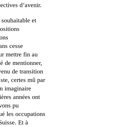
pectives d’avenir.
 souhaitable et
ositions
ions
sans cesse
r mettre fin au
té de mentionner,
venu de transition
ste, certes mû par
un imaginaire
nières années ont
avons pu
ué les occupations
Suisse. Et à