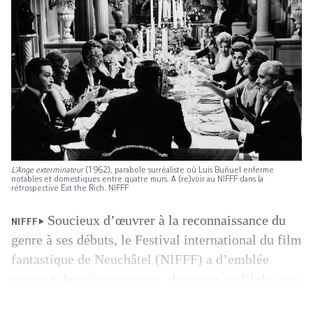
L’Ange exterminateur
(1962), parabole surréaliste où Luis Buñuel enferme
notables et domestiques entre quatre murs. A (re)voir au NIFFF dans la
rétrospective Eat the Rich. NIFFF
Soucieux d’œuvrer à la reconnaissance du
NIFFF
genre à ses débuts, le Festival international du film
fantastique de Neuchâtel (NIFFF) a d’emblée
proposé des rétrospectives, devenues au fil des ans
un des points forts de la manifestation. Au lieu de