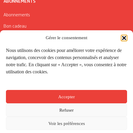
ABONNEMENTS
Abonnements
Bon cadeau
Gérer le consentement
Conditions générales de vente
Réductions de la Carte Côté Courrier
Nous utilisons des cookies pour améliorer votre expérience de
navigation, concevoir des contenus personnalisés et analyser
Application
notre trafic. En cliquant sur « Accepter », vous consentez à notre
utilisation des cookies.
Suivez-nous
Accepter
Refuser
Voir les préférences