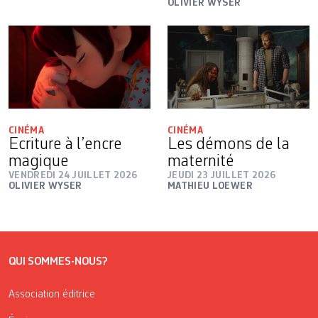
OLIVIER WYSER
CINÉMA
CINÉMA
Ecriture à l’encre
Les démons de la
magique
maternité
VENDREDI 24 JUILLET 2026
JEUDI 23 JUILLET 2026
OLIVIER WYSER
MATHIEU LOEWER
QUI SOMMES-NOUS?
Association éditrice