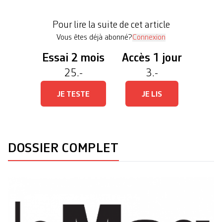
célébrer des cinéastes, elles explorent des sous-
genres (gore, giallo, found footage1>Ce mode
Pour lire la suite de cet article
narratif, popularisé par le […]
Vous êtes déjà abonné?
Connexion
Essai 2 mois
Accès 1 jour
25.-
3.-
JE TESTE
JE LIS
DOSSIER COMPLET