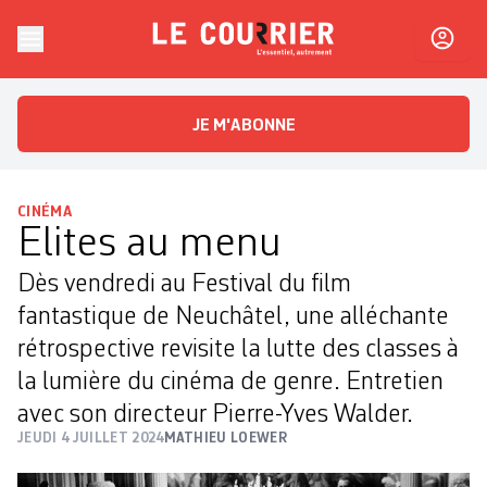
Skip to content
Le Courrier
L'essentiel, autrement
JE M'ABONNE
CINÉMA
Elites au menu
Dès vendredi au Festival du film
fantastique de Neuchâtel, une alléchante
rétrospective revisite la lutte des classes à
la lumière du cinéma de genre. Entretien
avec son directeur Pierre-Yves Walder.
JEUDI 4 JUILLET 2024
MATHIEU LOEWER