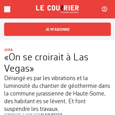
Skip to content
Le Courrier
L'essentiel, autrement
JE M'ABONNE
JURA
«On se croirait à Las
Vegas»
Dérangé·es par les vibrations et la
luminosité du chantier de géothermie dans
la commune jurassienne de Haute-Sorne,
des habitant·es se lèvent. Et font
suspendre les travaux.
DIMANCHE 2 JUIN 2024
ALAIN MEYER