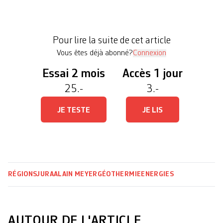
le forage de reconnaissance vient de débuter. Outre
ces bruits, des lampes halogènes arrosent la région
24 heures sur 24. «Nos enfants n’ont pas à vivre
Pour lire la suite de cet article
[…]
Vous êtes déjà abonné?
Connexion
Essai 2 mois
Accès 1 jour
25.-
3.-
JE TESTE
JE LIS
RÉGIONS
JURA
ALAIN MEYER
GÉOTHERMIE
ENERGIES
AUTOUR DE L'ARTICLE