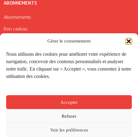
ABONNEMENTS
Abonnements
Bon cadeau
Gérer le consentement
Conditions générales de vente
Réductions de la Carte Côté Courrier
Nous utilisons des cookies pour améliorer votre expérience de
navigation, concevoir des contenus personnalisés et analyser
Application
notre trafic. En cliquant sur « Accepter », vous consentez à notre
utilisation des cookies.
Suivez-nous
Accepter
Refuser
Voir les préférences