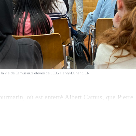
 la vie de Camus aux élèves de l’ECG Henry-Dunant. DR
ourmarin, où est enterré Albert Camus, que Pierre 
tion du Mythe de Sisyphe, avant le festival d’Av
liste et philosophe français perdait tragiquement la
e. Trois ans plus tôt, l’intellectuel engagé avait é
se, après […]