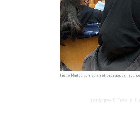
Pierre Martot, comédien et pédagogue, raconte
C’est à L
THÉÂTRE
samedi son adapta
l’écrivain, journa
accident de voitur
village du Vauclu