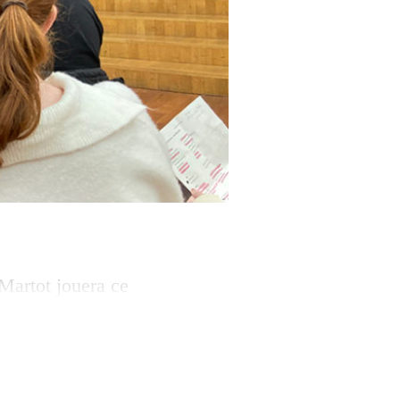
Martot jouera ce
ignon. En 1960,
 vie dans un
lu domicile dans ce