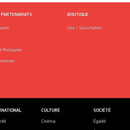
/ PARTENARIATS
BOUTIQUE
taires
Don / Souscription
t Mortuaires
Mémento
RNATIONAL
CULTURE
SOCIÉTÉ
rité
Cinéma
Égalité