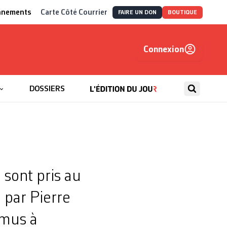
nnements
Carte Côté Courrier
FAIRE UN DON
BOUTIQUE
Connexion
, autrement
DOSSIERS
 sont pris au
, par Pierre
mus à