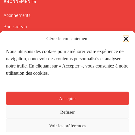
ABONNEMENTS
Abonnements
Bon cadeau
Gérer le consentement
Conditions générales de vente
Réductions de la Carte Côté Courrier
Nous utilisons des cookies pour améliorer votre expérience de
navigation, concevoir des contenus personnalisés et analyser
Application
notre trafic. En cliquant sur « Accepter », vous consentez à notre
utilisation des cookies.
Suivez-nous
Accepter
Refuser
Voir les préférences