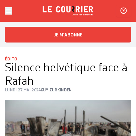
Skip to content
Le Courrier
L'essentiel, autrement
JE M'ABONNE
ÉDITO
Silence helvétique face à
Rafah
LUNDI 27 MAI 2024
GUY ZURKINDEN