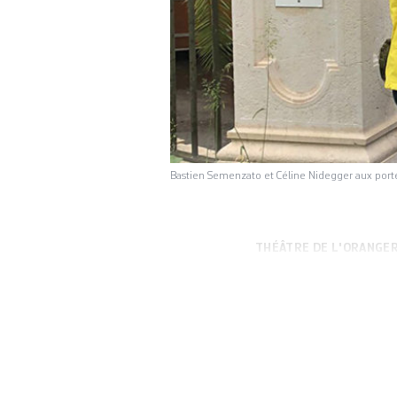
Bastien Semenzato et Céline Nidegger aux por
THÉÂTRE DE L'ORANGER
estival prisé au bo
septembre. A sa d
metteur en scène 
et autocritique» 