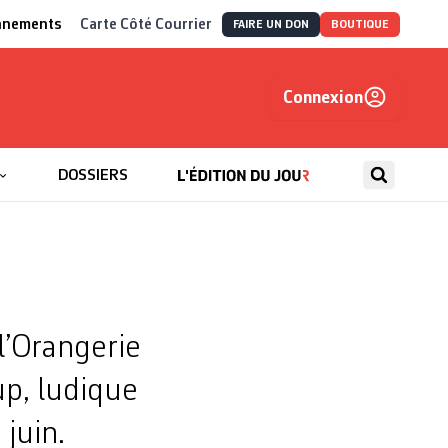
nnements
Carte Côté Courrier
FAIRE UN DON
BOUTIQUE
Connexion
, autrement
DOSSIERS
l’Orangerie
up, ludique
 juin.