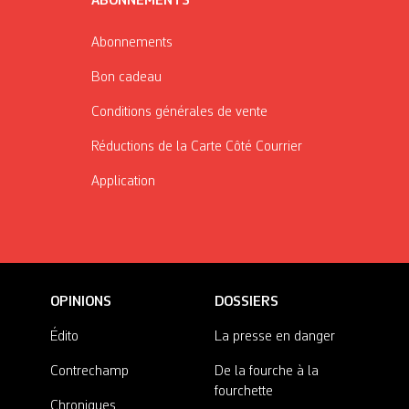
ABONNEMENTS
Abonnements
Bon cadeau
Conditions générales de vente
Réductions de la Carte Côté Courrier
Application
OPINIONS
DOSSIERS
Édito
La presse en danger
Contrechamp
De la fourche à la
fourchette
Chroniques