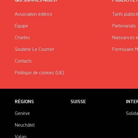
QUI SOMMES-NOUS?
PUBLICITÉ 
Association éditrice
Tarifs publici
Équipe
Partenariats
Chartes
Naissances e
Soutenir Le Courrier
Formulaire 
Contacts
Politique de cookies (UE)
RÉGIONS
SUISSE
INTE
Genève
Solida
Neuchâtel
Valais