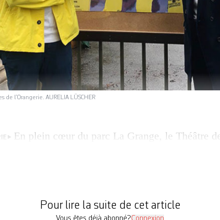
tes de l’Orangerie. AURELIA LÜSCHER
En plein cœur du parc La Grange, le Théâtre de
IE
ut du lac, ouvrira ses portes le 12 juin et les refer
irection, Céline Nidegger et Bastien Semenzato s
Andrea Novicov, assurant une continuité, avec «fr
– pour […]
Pour lire la suite de cet article
Vous êtes déjà abonné?
Connexion