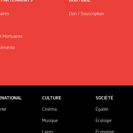
/ PARTENARIATS
BOUTIQUE
taires
Don / Souscription
t Mortuaires
Mémento
RNATIONAL
CULTURE
SOCIÉTÉ
rité
Cinéma
Égalité
Musique
Écologie
Livres
Économie