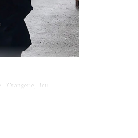
 l’Orangerie, lieu
mera le 8
uccèdent au
aîcheur, ludisme