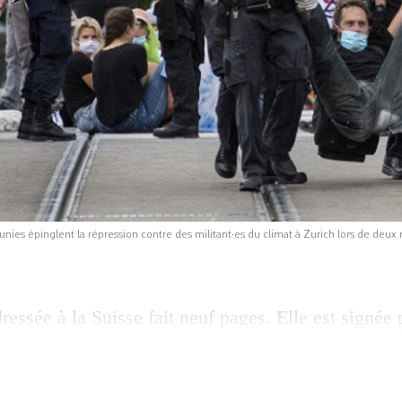
nies épinglent la répression contre des militant·es du climat à Zurich lors de deux 
dressée à la Suisse fait neuf pages. Elle est signée 
spéciaux·ales des Nations unies, expert·es du droit
e la liberté d’expression, des défenseur·euses des
dépendance de la justice. Ensemble, ils et elles s’