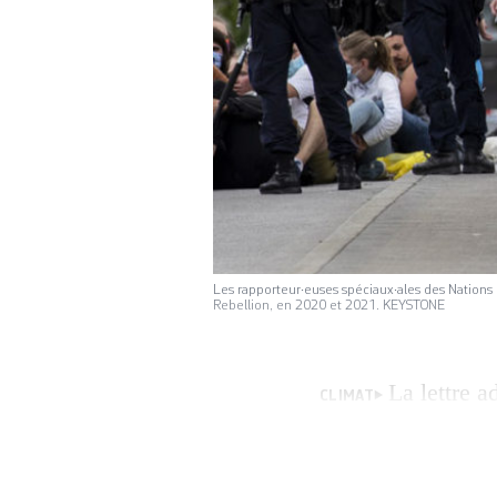
Les rapporteur·euses spéciaux·ales des Nations u
Rebellion, en 2020 et 2021. KEYSTONE
La lettre a
CLIMAT
rapporteur·euses 
l’environnement, d
l’homme et de l’in