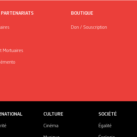
/ PARTENARIATS
BOUTIQUE
taires
Don / Souscription
t Mortuaires
Mémento
RNATIONAL
CULTURE
SOCIÉTÉ
rité
Cinéma
Égalité