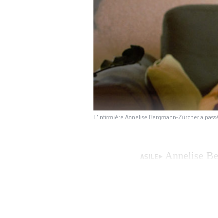
L'infirmière Annelise Bergmann-Zürcher a passé 
Annelise Be
ASILE
centre d’asile. E
assurer l’encadrem
livre poignant. Ré
Editions d’en bas