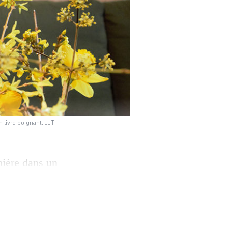
 livre poignant. JJT
ière dans un
édération pour
 quotidien dans un
 le 5 janvier aux