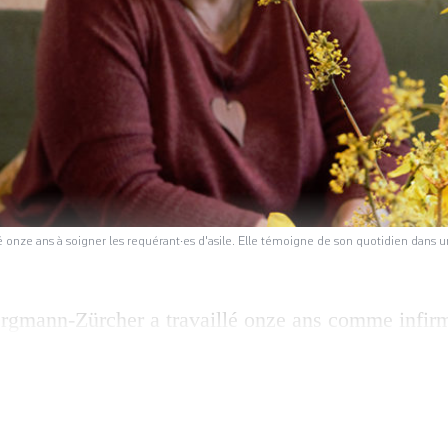
onze ans à soigner les requérant·es d'asile. Elle témoigne de son quotidien dans un
rgmann-Zürcher a travaillé onze ans comme infirm
mployée par l’entreprise ORS mandatée par la Conf
ent et la santé des requérant·es, elle raconte son
cits du bas seuil, parcours d’une infirmière, publié
, témoigne de son sentiment […]