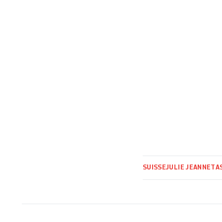
SUISSE
JULIE JEANNET
A