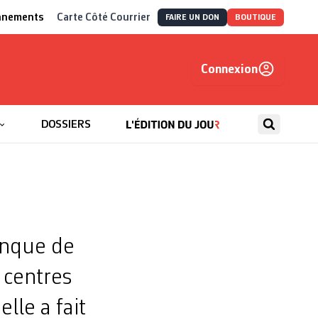
nnements
Carte Côté Courrier
FAIRE UN DON
BOUTIQUE
Connexion
, autrement
DOSSIERS
anque de
 centres
lle a fait