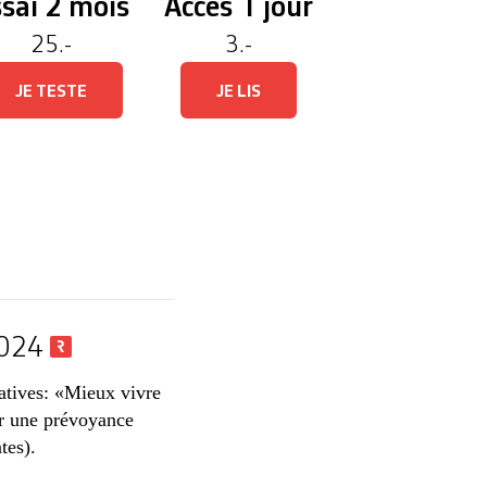
sai 2 mois
Accès 1 jour
25.-
3.-
JE TESTE
JE LIS
 2024
iatives: «Mieux vivre
ur une prévoyance
tes).