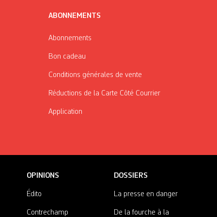
ABONNEMENTS
Abonnements
Bon cadeau
Conditions générales de vente
Réductions de la Carte Côté Courrier
Application
OPINIONS
DOSSIERS
Édito
La presse en danger
Contrechamp
De la fourche à la