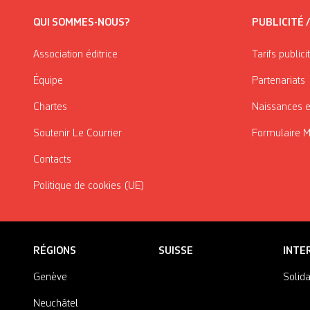
QUI SOMMES-NOUS?
PUBLICITÉ 
Association éditrice
Tarifs publici
Équipe
Partenariats
Chartes
Naissances e
Soutenir Le Courrier
Formulaire 
Contacts
Politique de cookies (UE)
RÉGIONS
SUISSE
INTE
Genève
Solida
Neuchâtel