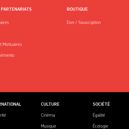
/ PARTENARIATS
BOUTIQUE
taires
Don / Souscription
t Mortuaires
Mémento
RNATIONAL
CULTURE
SOCIÉTÉ
rité
Cinéma
Égalité
Musique
Écologie