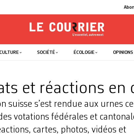
Abo
Le Courrier
L'essentiel
CULTURE
SOCIÉTÉ
ÉCOLOGIE
OPINIONS
ts et réactions en 
on suisse s’est rendue aux urnes c
 des votations fédérales et cantonal
éactions, cartes, photos, vidéos et