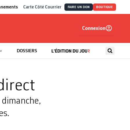
nnements
Carte Côté Courrier
FAIRE UN DON
BOUTIQUE
Connexion
, autrement
DOSSIERS
direct
e dimanche,
es.