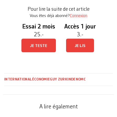
conséquences inquiètent les ONG et la société
Pour lire la suite de cet article
civile. […]
Vous êtes déjà abonné?
Connexion
Essai 2 mois
Accès 1 jour
25.-
3.-
JE TESTE
JE LIS
INTERNATIONAL
ÉCONOMIE
GUY ZURKINDEN
OMC
A lire également