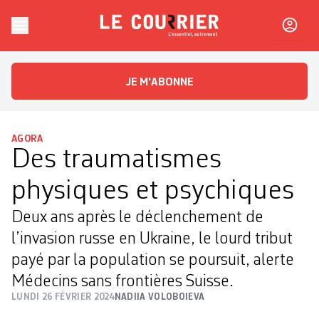
Skip to content
Le Courrier
L'essentiel, autrement
JE M'ABONNE
AGORA
Des traumatismes
physiques et psychiques
Deux ans après le déclenchement de
l’invasion russe en Ukraine, le lourd tribut
payé par la population se poursuit, alerte
Médecins sans frontières Suisse.
LUNDI 26 FÉVRIER 2024
NADIIA VOLOBOIEVA