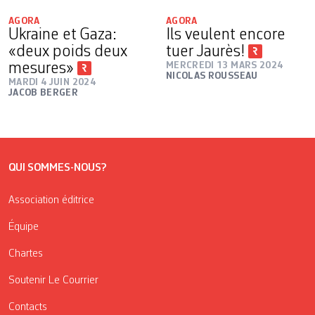
AGORA
AGORA
Ukraine et Gaza:
Ils veulent encore
«deux poids deux
tuer Jaurès!
mesures»
MERCREDI 13 MARS 2024
NICOLAS ROUSSEAU
MARDI 4 JUIN 2024
JACOB BERGER
QUI SOMMES-NOUS?
Association éditrice
Équipe
Chartes
Soutenir Le Courrier
Contacts